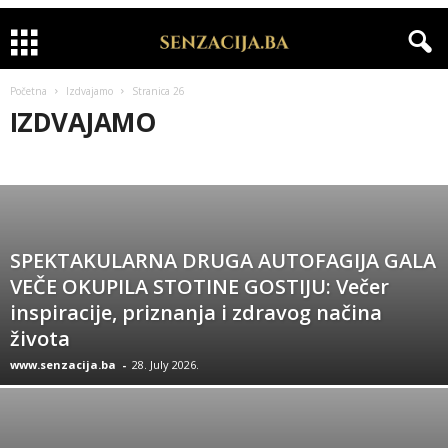
Početna
Izdvajamo
Stranica 26
IZDVAJAMO
APELI
BIH NOĆU
CRNA HRONIKA
INTERVJU
IZDVAJAMO
KOLUMNE
KOMERCIJALA
MODA
RIJALITI
SHOWBIZ
SPORT
VIDEO
VIJESTI
ZANIMLJIVOSTI
ZDRAVLJE
SPEKTAKULARNA DRUGA AUTOFAGIJA GALA
VEČE OKUPILA STOTINE GOSTIJU: Večer
inspiracije, priznanja i zdravog načina
života
www.senzacija.ba
-
28. July 2026.