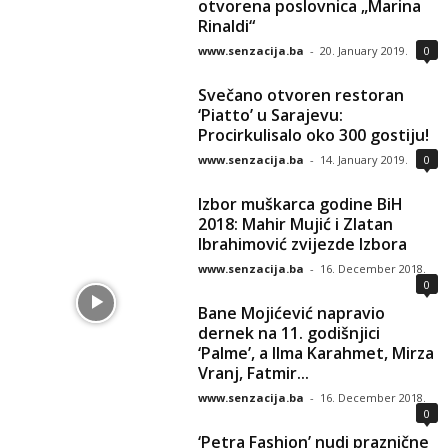
otvorena poslovnica „Marina
Rinaldi“
www.senzacija.ba
-
20. January 2019.
0
Svečano otvoren restoran
‘Piatto’ u Sarajevu:
Procirkulisalo oko 300 gostiju!
www.senzacija.ba
-
14. January 2019.
0
Izbor muškarca godine BiH
2018: Mahir Mujić i Zlatan
Ibrahimović zvijezde Izbora
www.senzacija.ba
-
16. December 2018.
0
Bane Mojićević napravio
dernek na 11. godišnjici
‘Palme’, a Ilma Karahmet, Mirza
Vranj, Fatmir...
www.senzacija.ba
-
16. December 2018.
0
‘Petra Fashion’ nudi praznične