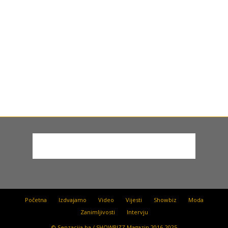
Početna
Izdvajamo
Video
Vijesti
Showbiz
Moda
Zanimljivosti
Intervju
© Senzacija.ba / SHOWBIZZ Magazin 2016-2025