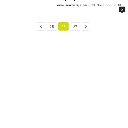
www.senzacija.ba
-
29. November 2018.
0
25
26
27