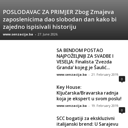
POSLODAVAC ZA PRIMJER Zbog Zmajeva
zaposlenicima dao slobodan dan kako bi
zajedno ispisivali historiju
www.senzacija.ba
-
27. June 2026.
SA BENDOM POSTAO
NAJPOŽELJNIJI ZA SVADBE I
VESELJA: Finalista ‘Zvezda
Granda’ kojeg je Šaulić...
www.senzacija.ba
-
21. February 2019.
0
Key House:
Ključarska/Bravarska radnja
koja je ekspert u svom poslu!
www.senzacija.ba
-
19. February 2019.
0
SCC bogatiji za ekskluzivni
italijanski brend: U Sarajevu