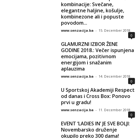
kombinacije: Svečane,
elegantne haljine, košulje,
kombinezone ali i popuste
povodom...
www.senzacija.ba
-
15. December 2018.
0
GLAMURZNI IZBOR ŽENE
GODINE 2018.: Večer ispunjena
emocijama, pozitivnom
energijom i snažanim
aplauzima
www.senzacija.ba
-
14. December 2018.
0
U Sportskoj Akademiji Respect
od danas i Cross Box: Ponovo
prvi u gradu!
www.senzacija.ba
-
11. December 2018.
0
EVENT ‘LADIES IN’ JE SVE BOLJI:
Novembarsko druženje
okupilo preko 300 dama!