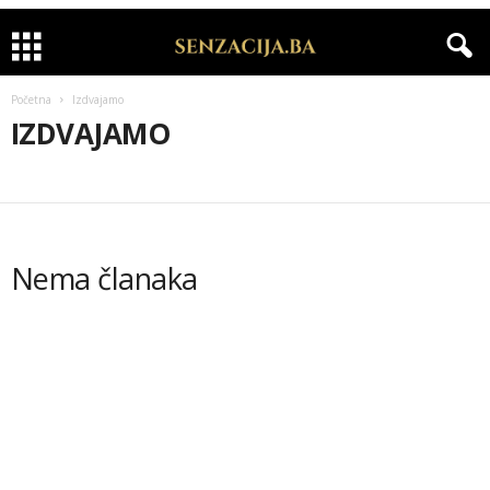
Početna
Izdvajamo
IZDVAJAMO
APELI
BIH NOĆU
CRNA HRONIKA
INTERVJU
IZDVAJAMO
KOLUMNE
KOMERCIJALA
MODA
RIJALITI
SHOWBIZ
SPORT
VIDEO
VIJESTI
ZANIMLJIVOSTI
ZDRAVLJE
Nema članaka