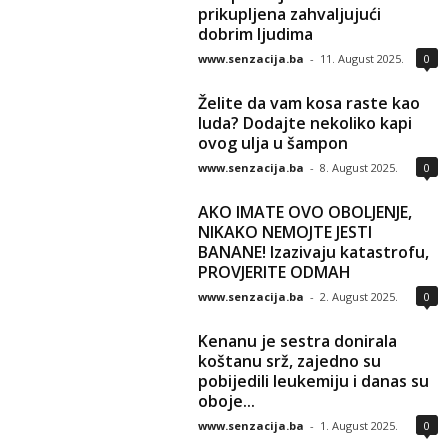
prikupljena zahvaljujući
dobrim ljudima
www.senzacija.ba
-
11. August 2025.
0
Želite da vam kosa raste kao
luda? Dodajte nekoliko kapi
ovog ulja u šampon
www.senzacija.ba
-
8. August 2025.
0
AKO IMATE OVO OBOLJENJE,
NIKAKO NEMOJTE JESTI
BANANE! Izazivaju katastrofu,
PROVJERITE ODMAH
www.senzacija.ba
-
2. August 2025.
0
Kenanu je sestra donirala
koštanu srž, zajedno su
pobijedili leukemiju i danas su
oboje...
www.senzacija.ba
-
1. August 2025.
0