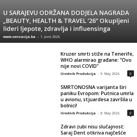
U SARAJEVU ODRŽANA DODJELA NAGRADA
„BEAUTY, HEALTH & TRAVEL ’26“ Okupljeni
lideri ljepote, zdravlja i influensinga
www.senzacija.ba
-
1. June 2026.
Kruzer smrti stiže na Tenerife,
WHO alarmirao građane: “Ovo
nije novi COVID”
Urednik Produkcija
-
9. May 2026.
0
SMRTONOSNA varijanta širi
paniku Evropom: Putnica umrla
u avionu, stjuardesa završila u
bolnici!
Urednik Produkcija
-
8. May 2026.
0
Zdravi zubi nisu slučajnost:
Saraj Dent otkriva najčešće