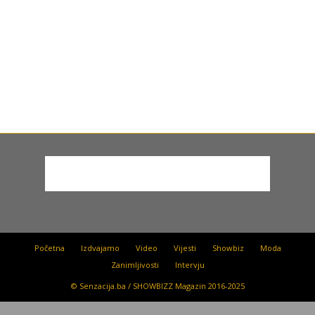
Početna
Izdvajamo
Video
Vijesti
Showbiz
Moda
Zanimljivosti
Intervju
© Senzacija.ba / SHOWBIZZ Magazin 2016-2025