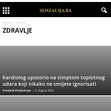
Početna
Zdravlje
ZDRAVLJE
APELI
BIH NOĆU
CRNA HRONIKA
INTERVJU
IZDVAJAMO
KOLUMNE
KOMERCIJALA
MODA
RIJALITI
SHOWBIZ
SPORT
VIDEO
VIJESTI
ZANIMLJIVOSTI
ZDRAVLJE
Kardiolog upozorio na simptom toplotnog
udara koji nikako ne smijete ignorisati
Urednik Produkcija
-
6. August 2026.