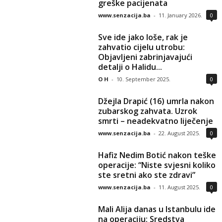
greške pacijenata
www.senzacija.ba
-
11. January 2026.
0
Sve ide jako loše, rak je
zahvatio cijelu utrobu:
Objavljeni zabrinjavajući
detalji o Halidu...
O H
-
10. September 2025.
0
Džejla Drapić (16) umrla nakon
zubarskog zahvata. Uzrok
smrti – neadekvatno liječenje
www.senzacija.ba
-
22. August 2025.
0
Hafiz Nedim Botić nakon teške
operacije: “Niste svjesni koliko
ste sretni ako ste zdravi”
www.senzacija.ba
-
11. August 2025.
0
Mali Alija danas u Istanbulu ide
na operaciju: Sredstva