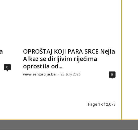
a
OPROŠTAJ KOJI PARA SRCE Nejla
Alkaz se dirljivim riječima
oprostila od...
0
www.senzacija.ba
-
23. July 2026.
0
Page 1 of 2,073