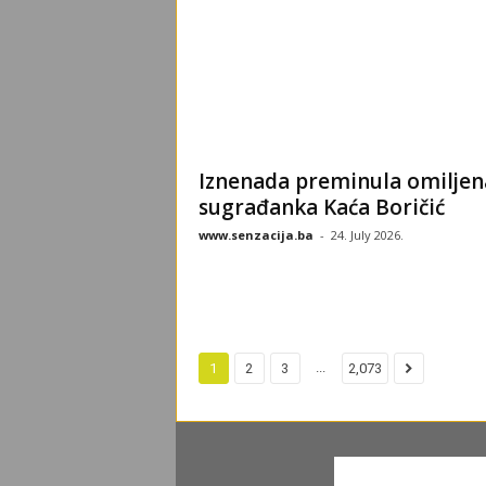
Iznenada preminula omiljen
sugrađanka Kaća Boričić
www.senzacija.ba
-
24. July 2026.
...
1
2
3
2,073