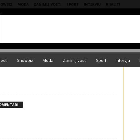
HOWBIZ
MODA
ZANIMLJIVOSTI
SPORT
INTERVJU
RIJALITI
jesti
Showbiz
Moda
Zanimljivosti
Sport
Intervju
KOMENTARI