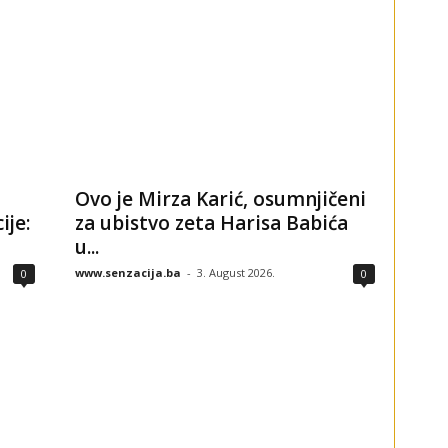
Ovo je Mirza Karić, osumnjičeni
ije:
za ubistvo zeta Harisa Babića
u...
www.senzacija.ba
-
3. August 2026.
0
0