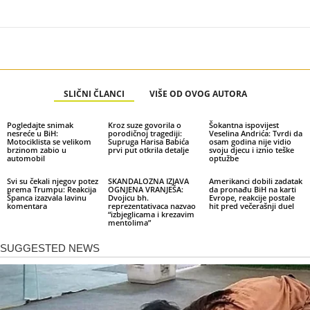
SLIČNI ČLANCI
VIŠE OD OVOG AUTORA
Pogledajte snimak
Kroz suze govorila o
Šokantna ispovijest
nesreće u BiH:
porodičnoj tragediji:
Veselina Andrića: Tvrdi da
Motociklista se velikom
Supruga Harisa Babića
osam godina nije vidio
brzinom zabio u
prvi put otkrila detalje
svoju djecu i iznio teške
automobil
optužbe
Svi su čekali njegov potez
SKANDALOZNA IZJAVA
Amerikanci dobili zadatak
prema Trumpu: Reakcija
OGNJENA VRANJEŠA:
da pronađu BiH na karti
Španca izazvala lavinu
Dvojicu bh.
Evrope, reakcije postale
komentara
reprezentativaca nazvao
hit pred večerašnji duel
“izbjeglicama i krezavim
mentolima”