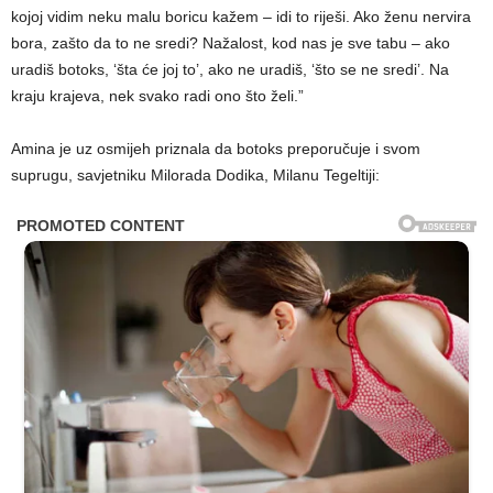
kojoj vidim neku malu boricu kažem – idi to riješi. Ako ženu nervira
bora, zašto da to ne sredi? Nažalost, kod nas je sve tabu – ako
uradiš botoks, ‘šta će joj to’, ako ne uradiš, ‘što se ne sredi’. Na
kraju krajeva, nek svako radi ono što želi.”
Amina je uz osmijeh priznala da botoks preporučuje i svom
suprugu, savjetniku Milorada Dodika, Milanu Tegeltiji: