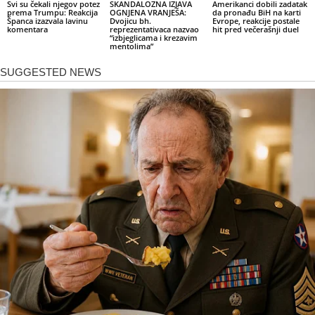
Svi su čekali njegov potez
SKANDALOZNA IZJAVA
Amerikanci dobili zadatak
prema Trumpu: Reakcija
OGNJENA VRANJEŠA:
da pronađu BiH na karti
Španca izazvala lavinu
Dvojicu bh.
Evrope, reakcije postale
komentara
reprezentativaca nazvao
hit pred večerašnji duel
“izbjeglicama i krezavim
mentolima”