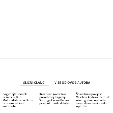
SLIČNI ČLANCI
VIŠE OD OVOG AUTORA
Pogledajte snimak
Kroz suze govorila o
Šokantna ispovijest
nesreće u BiH:
porodičnoj tragediji:
Veselina Andrića: Tvrdi da
Motociklista se velikom
Supruga Harisa Babića
osam godina nije vidio
brzinom zabio u
prvi put otkrila detalje
svoju djecu i iznio teške
automobil
optužbe