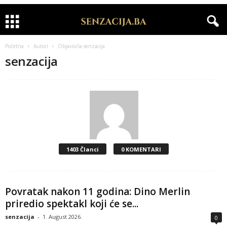
Početna
Autori
Objavio/la senzacija
senzacija
1403 Članci
0 KOMENTARI
Povratak nakon 11 godina: Dino Merlin
priredio spektakl koji će se...
senzacija
-
1. August 2026.
0