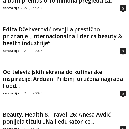
album premašio 10 miliona pregleda za...
senzacija
-
22. June 2026.
0
Edita Džehverović osvojila prestižno
priznanje „Internacionalna liderica beauty &
health industrije“
senzacija
-
2. June 2026.
0
Od televizijskih ekrana do kulinarske
inspiracije: Arduani Pribinji uručena nagrada
Food...
senzacija
-
2. June 2026.
0
Beauty, Health & Travel ’26: Anesa Avdić
ponijela titulu „Nail edukatorice...
senzacija
-
1. June 2026.