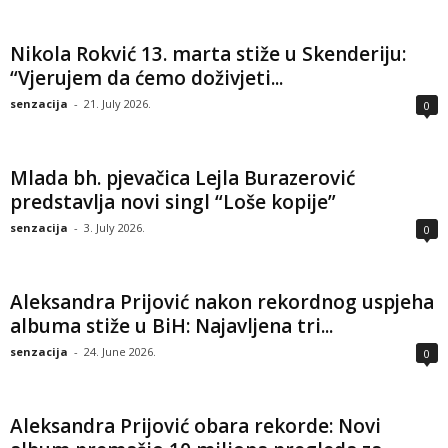
Nikola Rokvić 13. marta stiže u Skenderiju:
“Vjerujem da ćemo doživjeti...
senzacija
-
21. July 2026.
0
Mlada bh. pjevačica Lejla Burazerović
predstavlja novi singl “Loše kopije”
senzacija
-
3. July 2026.
0
Aleksandra Prijović nakon rekordnog uspjeha
albuma stiže u BiH: Najavljena tri...
senzacija
-
24. June 2026.
0
Aleksandra Prijović obara rekorde: Novi