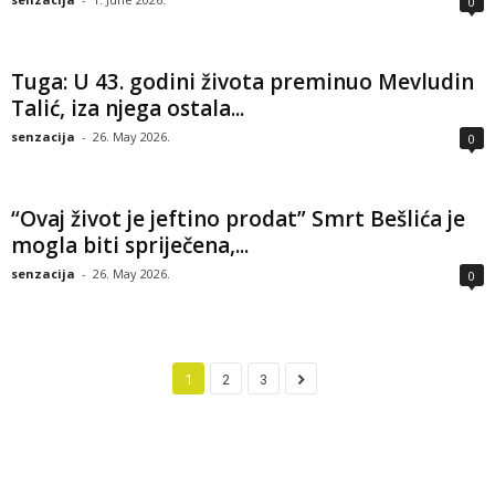
0
Tuga: U 43. godini života preminuo Mevludin
Talić, iza njega ostala...
senzacija
-
26. May 2026.
0
“Ovaj život je jeftino prodat” Smrt Bešlića je
mogla biti spriječena,...
senzacija
-
26. May 2026.
0
1
2
3