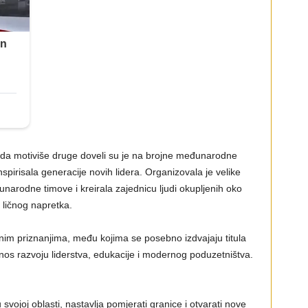
t da motiviše druge doveli su je na brojne međunarodne
 inspirisala generacije novih lidera. Organizovala je velike
arodne timove i kreirala zajednicu ljudi okupljenih oko
i ličnog napretka.
jnim priznanjima, među kojima se posebno izdvajaju titula
nos razvoju liderstva, edukacije i modernog poduzetništva.
svojoj oblasti, nastavlja pomjerati granice i otvarati nove