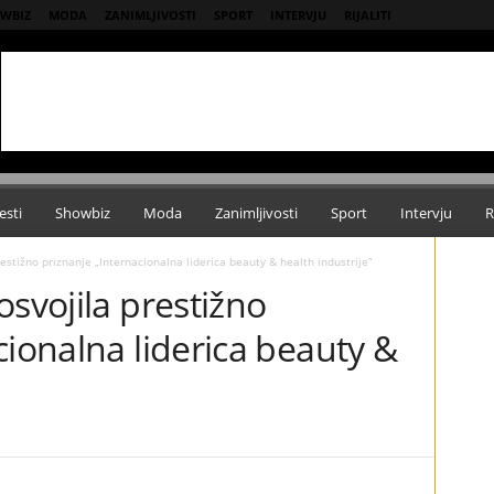
WBIZ
MODA
ZANIMLJIVOSTI
SPORT
INTERVJU
RIJALITI
esti
Showbiz
Moda
Zanimljivosti
Sport
Intervju
R
estižno priznanje „Internacionalna liderica beauty & health industrije“
osvojila prestižno
cionalna liderica beauty &