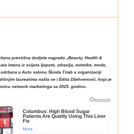
ržana prestižna dodjela nagrada „Beauty, Health &
ata imena iz svijeta ljepote, zdravlja, estetike, mode,
e održana u Auto salonu Škoda Triab u organizaciji
njim laureatima našla se i Edita Džehverović, koja je
lidericu network marketinga za 2025. godinu.