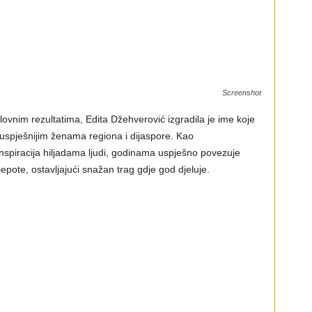
Screenshot
lovnim rezultatima, Edita Džehverović izgradila je ime koje
pješnijim ženama regiona i dijaspore. Kao
inspiracija hiljadama ljudi, godinama uspješno povezuje
ljepote, ostavljajući snažan trag gdje god djeluje.