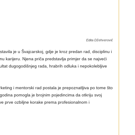
Edita Džehverović
tavila je u Švajcarskoj, gdje je kroz predan rad, disciplinu i
u karijeru. Njena priča predstavlja primjer da se najveći
ultat dugogodišnjeg rada, hrabrih odluka i nepokolebljive
rketing i mentorski rad postala je prepoznatljiva po tome što
 godina pomogla je brojnim pojedincima da otkriju svoj
prave prve ozbiljne korake prema profesionalnom i