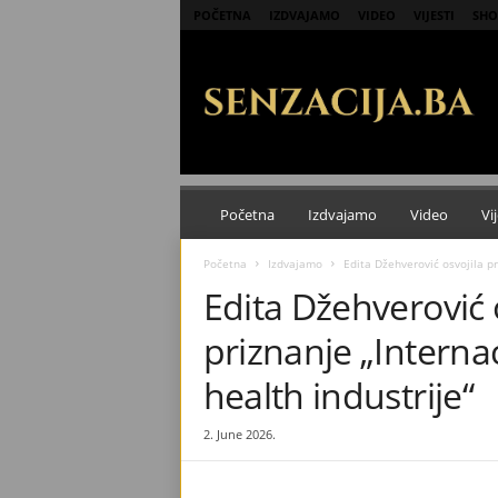
POČETNA
IZDVAJAMO
VIDEO
VIJESTI
SHO
S
e
n
z
a
c
i
j
Početna
Izdvajamo
Video
Vij
a
Početna
Izdvajamo
Edita Džehverović osvojila pr
Edita Džehverović 
priznanje „Interna
health industrije“
2. June 2026.