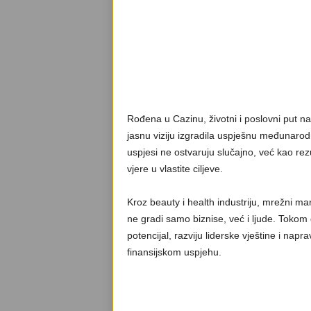
Rođena u Cazinu, životni i poslovni put nas
jasnu viziju izgradila uspješnu međunarodn
uspjesi ne ostvaruju slučajno, već kao rez
vjere u vlastite ciljeve.
Kroz beauty i health industriju, mrežni ma
ne gradi samo biznise, već i ljude. Tokom
potencijal, razviju liderske vještine i na
finansijskom uspjehu.