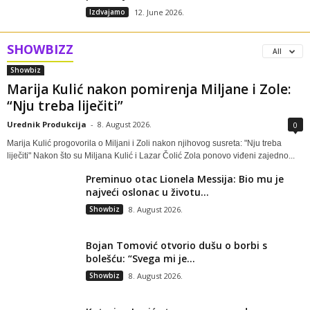
Izdvajamo
12. June 2026.
SHOWBIZZ
All
Showbiz
Marija Kulić nakon pomirenja Miljane i Zole:
“Nju treba liječiti”
Urednik Produkcija
-
8. August 2026.
0
Marija Kulić progovorila o Miljani i Zoli nakon njihovog susreta: "Nju treba
liječiti" Nakon što su Miljana Kulić i Lazar Čolić Zola ponovo viđeni zajedno...
Preminuo otac Lionela Messija: Bio mu je
najveći oslonac u životu...
Showbiz
8. August 2026.
Bojan Tomović otvorio dušu o borbi s
bolešću: “Svega mi je...
Showbiz
8. August 2026.