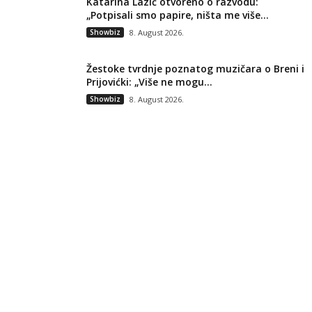
Katarina Lazić otvoreno o razvodu:
„Potpisali smo papire, ništa me više...
Showbiz
8. August 2026.
Žestoke tvrdnje poznatog muzičara o Breni i
Prijovićki: „Više ne mogu...
Showbiz
8. August 2026.