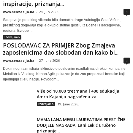
inspiracije, priznanja...
www.senzacija.ba
-
28. July 2026.
0
Sarajevo je proteklog vikenda bilo domaćin druge Autofagija Gala Večeri,
prestižnog događaja koji je okupio stotine gostiju iz Bosne i Hercegovine,
regiona, Evrope i...
Izdvajamo
POSLODAVAC ZA PRIMJER Zbog Zmajeva
zaposlenicima dao slobodan dan kako bi...
www.senzacija.ba
-
27. June 2026.
0
Dok mnogi razmišljaju isključivo o poslovnim rezultatima, direktor kompanije
Metallon iz Visokog, Kenan Agić, pokazao je da zna prepoznati trenutke koji
ujedinjuju cijelu naciju. Povodom...
Više od 10.000 tretmana i 400 edukacija:
Amra Kajanija nagrađena za...
Izdvajamo
19. June 2026.
MAMA LANA MEĐU LAUREATIMA PRESTIŽNE
DODJELE NAGRADA: Lani Lekić uručeno
priznanje...