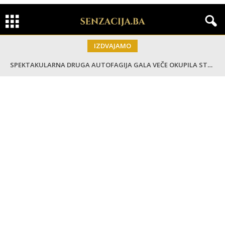
IZDVAJAMO
SPEKTAKULARNA DRUGA AUTOFAGIJA GALA VEČE OKUPILA STOTINE GOSTIJU: Večer inspiracije, priznanja i zdravog načina života