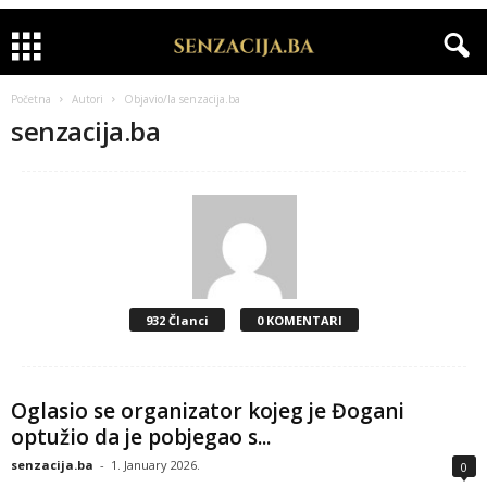
Početna
Autori
Objavio/la senzacija.ba
senzacija.ba
932 Članci
0 KOMENTARI
Oglasio se organizator kojeg je Đogani
optužio da je pobjegao s...
senzacija.ba
-
1. January 2026.
0