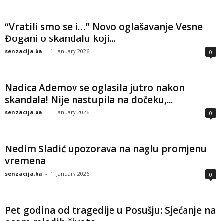
“Vratili smo se i…” Novo oglašavanje Vesne
Đogani o skandalu koji...
senzacija.ba
-
1. January 2026.
0
Nadica Ademov se oglasila jutro nakon
skandala! Nije nastupila na dočeku,...
senzacija.ba
-
1. January 2026.
0
Nedim Sladić upozorava na naglu promjenu
vremena
senzacija.ba
-
1. January 2026.
0
Pet godina od tragedije u Posušju: Sjećanje na