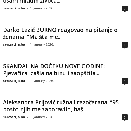
osam mladih života...
senzacija.ba
-
1. January 2026.
0
Darko Lazić BURNO reagovao na pitanje o
ženama: “Ma šta me...
senzacija.ba
-
1. January 2026.
0
SKANDAL NA DOČEKU NOVE GODINE:
Pjevačica izašla na binu i saopštila...
senzacija.ba
-
1. January 2026.
0
Aleksandra Prijović tužna i razočarana: “95
posto njih me zaboravilo, baš...
senzacija.ba
-
1. January 2026.
0