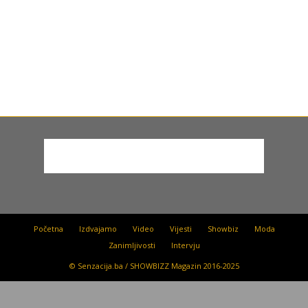
Početna
Izdvajamo
Video
Vijesti
Showbiz
Moda
Zanimljivosti
Intervju
© Senzacija.ba / SHOWBIZZ Magazin 2016-2025