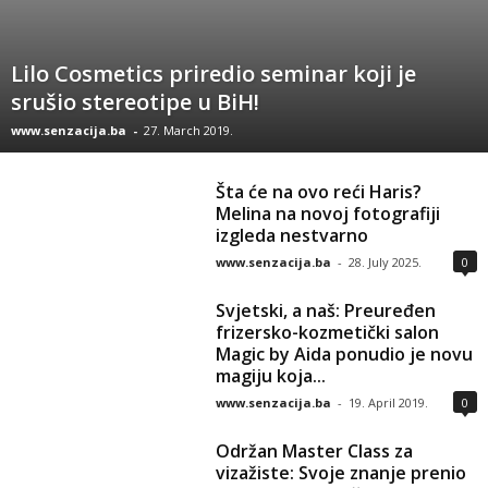
Lilo Cosmetics priredio seminar koji je
srušio stereotipe u BiH!
www.senzacija.ba
-
27. March 2019.
Šta će na ovo reći Haris?
Melina na novoj fotografiji
izgleda nestvarno
www.senzacija.ba
-
28. July 2025.
0
Svjetski, a naš: Preuređen
frizersko-kozmetički salon
Magic by Aida ponudio je novu
magiju koja...
www.senzacija.ba
-
19. April 2019.
0
Održan Master Class za
vizažiste: Svoje znanje prenio