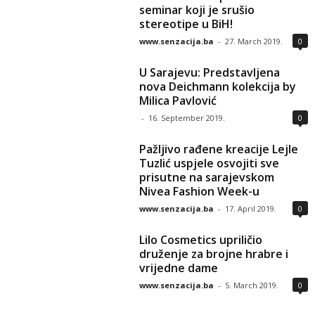
seminar koji je srušio
stereotipe u BiH!
www.senzacija.ba
-
27. March 2019.
0
U Sarajevu: Predstavljena
nova Deichmann kolekcija by
Milica Pavlović
-
16. September 2019.
0
Pažljivo rađene kreacije Lejle
Tuzlić uspjele osvojiti sve
prisutne na sarajevskom
Nivea Fashion Week-u
www.senzacija.ba
-
17. April 2019.
0
Lilo Cosmetics upriličio
druženje za brojne hrabre i
vrijedne dame
www.senzacija.ba
-
5. March 2019.
0