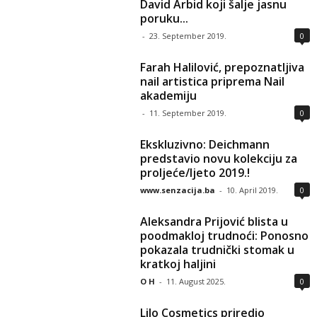
David Arbid koji šalje jasnu
poruku...
-
23. September 2019.
0
Farah Halilović, prepoznatljiva
nail artistica priprema Nail
akademiju
-
11. September 2019.
0
Ekskluzivno: Deichmann
predstavio novu kolekciju za
proljeće/ljeto 2019.!
www.senzacija.ba
-
10. April 2019.
0
Aleksandra Prijović blista u
poodmakloj trudnoći: Ponosno
pokazala trudnički stomak u
kratkoj haljini
O H
-
11. August 2025.
0
Lilo Cosmetics priredio