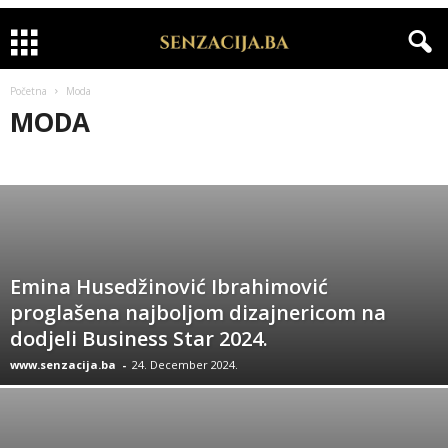
Početna
Moda
MODA
APELI
BIH NOĆU
CRNA HRONIKA
INTERVJU
IZDVAJAMO
KOLUMNE
KOMERCIJALA
MODA
RIJALITI
SHOWBIZ
SPORT
VIDEO
VIJESTI
ZANIMLJIVOSTI
ZDRAVLJE
Emina Husedžinović Ibrahimović
proglašena najboljom dizajnericom na
dodjeli Business Star 2024.
www.senzacija.ba
-
24. December 2024.