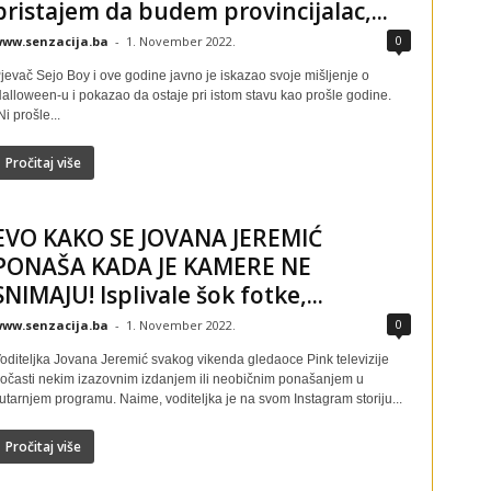
pristajem da budem provincijalac,...
0
ww.senzacija.ba
-
1. November 2022.
jevač Sejo Boy i ove godine javno je iskazao svoje mišljenje o
alloween-u i pokazao da ostaje pri istom stavu kao prošle godine.
Ni prošle...
Pročitaj više
EVO KAKO SE JOVANA JEREMIĆ
PONAŠA KADA JE KAMERE NE
SNIMAJU! Isplivale šok fotke,...
0
ww.senzacija.ba
-
1. November 2022.
oditeljka Jovana Jeremić svakog vikenda gledaoce Pink televizije
očasti nekim izazovnim izdanjem ili neobičnim ponašanjem u
utarnjem programu. Naime, voditeljka je na svom Instagram storiju...
Pročitaj više