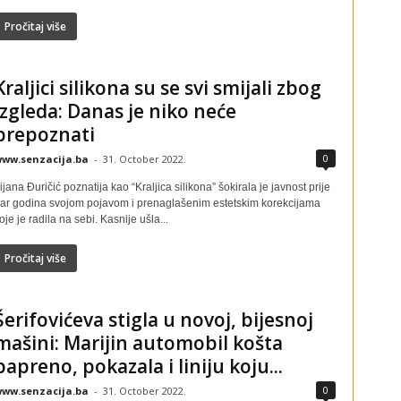
Pročitaj više
Kraljici silikona su se svi smijali zbog
izgleda: Danas je niko neće
prepoznati
0
ww.senzacija.ba
-
31. October 2022.
ijana Đuričić poznatija kao “Kraljica silikona” šokirala je javnost prije
ar godina svojom pojavom i prenaglašenim estetskim korekcijama
oje je radila na sebi. Kasnije ušla...
Pročitaj više
Šerifovićeva stigla u novoj, bijesnoj
mašini: Marijin automobil košta
papreno, pokazala i liniju koju...
0
ww.senzacija.ba
-
31. October 2022.