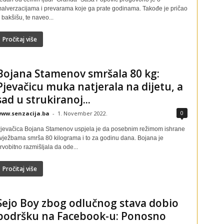
alverzacijama i prevarama koje ga prate godinama. Takođe je pričao
 bakšišu, te naveo...
Pročitaj više
Bojana Stamenov smršala 80 kg:
Pjevačicu muka natjerala na dijetu, a
sad u strukiranoj...
0
ww.senzacija.ba
-
1. November 2022.
jevačica Bojana Stamenov uspjela je da posebnim režimom ishrane
 vježbama smrša 80 kilograma i to za godinu dana. Bojana je
rvobitno razmišljala da ode...
Pročitaj više
Sejo Boy zbog odlučnog stava dobio
podršku na Facebook-u: Ponosno