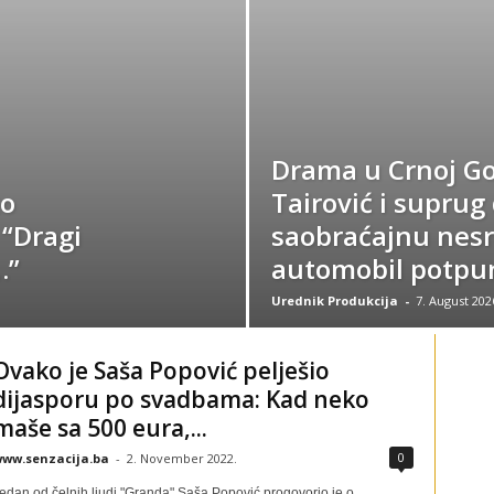
Drama u Crnoj Go
ko
Tairović i suprug 
 “Dragi
saobraćajnu nesr
…”
automobil potpu
Urednik Produkcija
-
7. August 202
Ovako je Saša Popović pelješio
dijasporu po svadbama: Kad neko
maše sa 500 eura,...
0
ww.senzacija.ba
-
2. November 2022.
edan od čelnih ljudi "Granda" Saša Popović progovorio je o