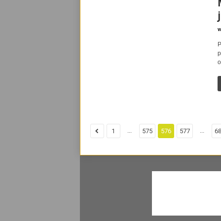
w
P
p
o
...
...
1
575
576
577
6