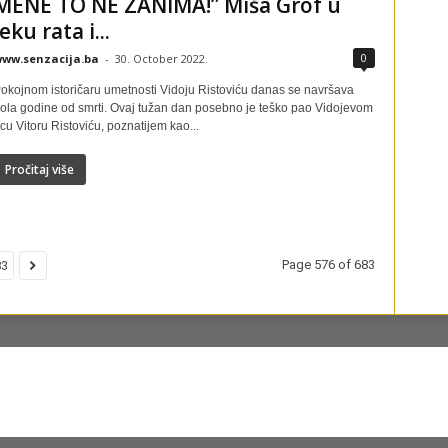
MENE TO NE ZANIMA!” Miša Grof u
jeku rata i...
0
ww.senzacija.ba
-
30. October 2022.
okojnom istoričaru umetnosti Vidoju Ristoviću danas se navršava
ola godine od smrti. Ovaj tužan dan posebno je teško pao Vidojevom
cu Vitoru Ristoviću, poznatijem kao...
Pročitaj više
Page 576 of 683
83