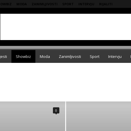
HOWBIZ
MODA
ZANIMLJIVOSTI
SPORT
INTERVJU
RIJALITI
jesti
Showbiz
Moda
Zanimljivosti
Sport
Intervju
INTERVJU
IZDVAJAMO
KOLUMNE
KOMERCIJALA
MODA
VIJESTI
ZANIMLJIVOSTI
ZDRAVLJE
0