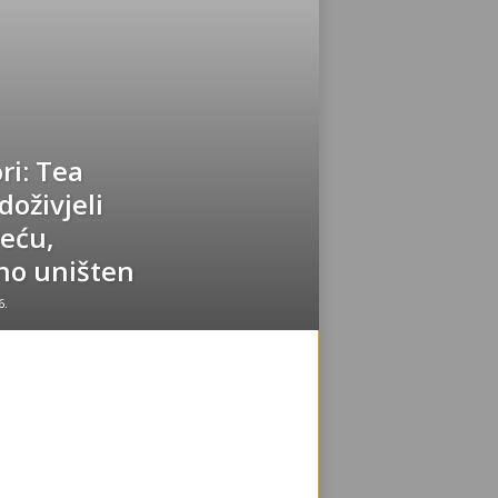
ri: Tea
doživjeli
eću,
no uništen
6.