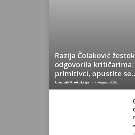
Razija Čolaković žesto
odgovorila kritičarima:
primitivci, opustite se
Urednik Produkcija
-
7. August 2026.
w
J