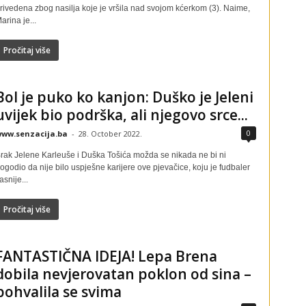
rivedena zbog nasilja koje je vršila nad svojom kćerkom (3). Naime,
arina je...
Pročitaj više
Bol je puko ko kanjon: Duško je Jeleni
uvijek bio podrška, ali njegovo srce...
0
ww.senzacija.ba
-
28. October 2022.
rak Jelene Karleuše i Duška Tošića možda se nikada ne bi ni
ogodio da nije bilo uspješne karijere ove pjevačice, koju je fudbaler
asnije...
Pročitaj više
FANTASTIČNA IDEJA! Lepa Brena
dobila nevjerovatan poklon od sina –
pohvalila se svima