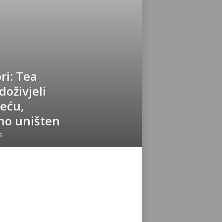
ri: Tea
doživjeli
eću,
no uništen
6.