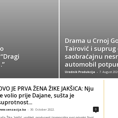
Drama u Crnoj Go
ko
Tairović i suprug 
 “Dragi
saobraćajnu nesr
…”
automobil potpu
Urednik Produkcija
-
7. August 202
OVO JE PRVA ŽENA ŽIKE JAKŠICA: Nju
je volio prije Dajane, sušta je
suprotnost...
0
ww.senzacija.ba
-
30. October 2022.
aša Žika Jakšić, voditelj, producent i kompozitor svoj privatni život