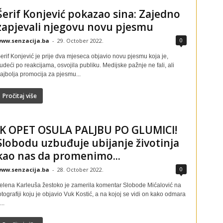
Šerif Konjević pokazao sina: Zajedno
zapjevali njegovu novu pjesmu
0
ww.senzacija.ba
-
29. October 2022.
erif Konjević je prije dva mjeseca objavio novu pjesmu koja je,
udeći po reakcijama, osvojila publiku. Medijske pažnje ne fali, ali
ajbolja promocija za pjesmu...
Pročitaj više
JK OPET OSULA PALJBU PO GLUMICI!
Slobodu uzbuđuje ubijanje životinja
kao nas da promenimo...
0
ww.senzacija.ba
-
28. October 2022.
elena Karleuša žestoko je zamerila komentar Slobode Mićalović na
otografiji koju je objavio Vuk Kostić, a na kojoj se vidi on kako odmara
...