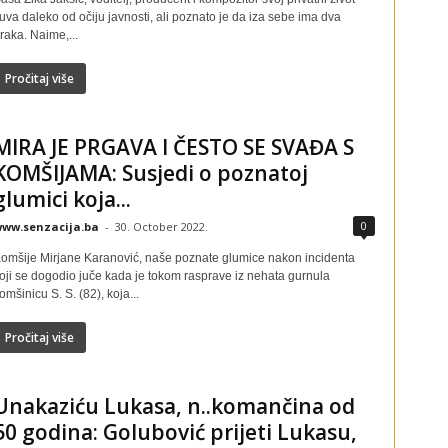
uva daleko od očiju javnosti, ali poznato je da iza sebe ima dva
raka. Naime,...
Pročitaj više
MIRA JE PRGAVA I ČESTO SE SVAĐA S
KOMŠIJAMA: Susjedi o poznatoj
glumici koja...
0
ww.senzacija.ba
-
30. October 2022.
omšije Mirjane Karanović, naše poznate glumice nakon incidenta
oji se dogodio juče kada je tokom rasprave iz nehata gurnula
omšinicu S. S. (82), koja...
Pročitaj više
Unakaziću Lukasa, n..komančina od
50 godina: Golubović prijeti Lukasu,