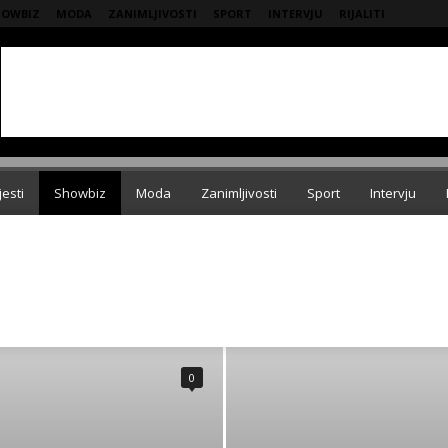
HOWBIZ
MODA
ZANIMLJIVOSTI
SPORT
INTERVJU
RIJALITI
jesti
Showbiz
Moda
Zanimljivosti
Sport
Intervju
INTERVJU
IZDVAJAMO
KOLUMNE
KOMERCIJALA
MODA
VIJESTI
ZANIMLJIVOSTI
ZDRAVLJE
0