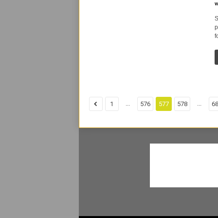
w
S
p
f
...
...
1
576
577
578
6