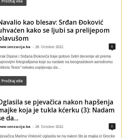
Pročitaj više
Navalio kao blesav: Srđan Đoković
uhvaćen kako se ljubi sa prelijepom
plavušom
0
ww.senzacija.ba
-
28. October 2022.
rak Dijane i Srđana Đokovića traje gotovo četiri decenije ali prema
ajnovijim fotografijama koje su nastale na beogradskom aerodromu
Nikola Tesla" nekako uspijevaju da...
Pročitaj više
Oglasila se pjevačica nakon hapšenja
majke koja je tukla kćerku (3): Nadam
se da...
0
ww.senzacija.ba
-
28. October 2022.
jevačica Marina Visković oglasila se na nakon što je majka iz Grocke