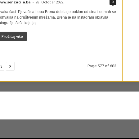
0
ww.senzacija.ba
-
28. October 2022.
vaka čast. Pjevačica Lepa Brena dobila je poklon od sina i odmah se
ohvalila na društvenim mrežama. Brena je na Instagram objavila
otografiju čaše koju joj...
Pročitaj više
Page 577 of 683
83