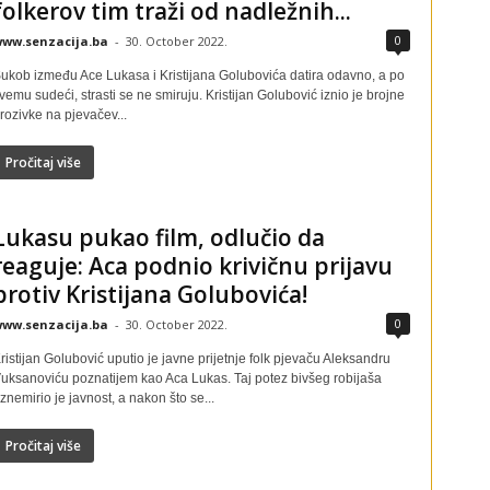
folkerov tim traži od nadležnih...
0
ww.senzacija.ba
-
30. October 2022.
ukob između Ace Lukasa i Kristijana Golubovića datira odavno, a po
vemu sudeći, strasti se ne smiruju. Kristijan Golubović iznio je brojne
rozivke na pjevačev...
Pročitaj više
Lukasu pukao film, odlučio da
reaguje: Aca podnio krivičnu prijavu
protiv Kristijana Golubovića!
0
ww.senzacija.ba
-
30. October 2022.
ristijan Golubović uputio je javne prijetnje folk pjevaču Aleksandru
uksanoviću poznatijem kao Aca Lukas. Taj potez bivšeg robijaša
znemirio je javnost, a nakon što se...
Pročitaj više