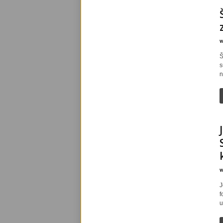
w
Š
s
n
w
J
f
u