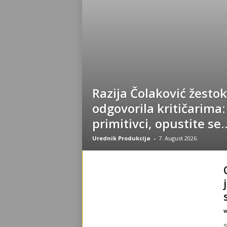
Razija Čolaković žesto
odgovorila kritičarima:
primitivci, opustite se
Urednik Produkcija
-
7. August 2026.
w
S