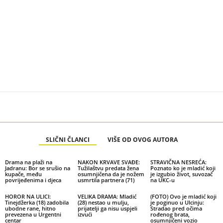
SLIČNI ČLANCI
VIŠE OD OVOG AUTORA
Drama na plaži na
NAKON KRVAVE SVAĐE:
STRAVIČNA NESREĆA:
Jadranu: Bor se srušio na
Tužilaštvu predata žena
Poznato ko je mladić koji
kupače, među
osumnjičena da je nožem
je izgubio život, suvozač
povrijeđenima i djeca
usmrtila partnera (71)
na UKC-u
HOROR NA ULICI:
VELIKA DRAMA: Mladić
(FOTO) Ovo je mladić koji
Tinejdžerka (18) zadobila
(28) nestao u mulju,
je poginuo u Ulcinju:
ubodne rane, hitno
prijatelji ga nisu uspjeli
Stradao pred očima
prevezena u Urgentni
izvući
rođenog brata,
centar
osumnjičeni vozio