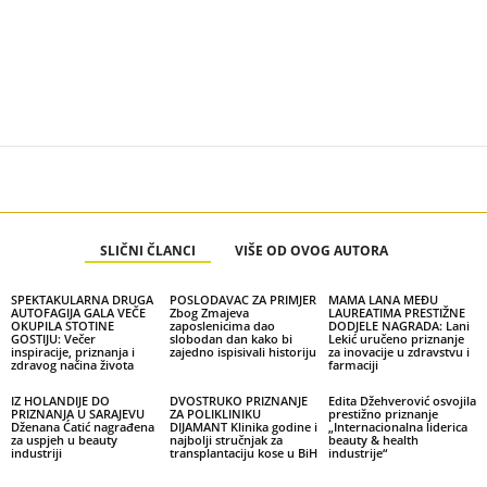
SLIČNI ČLANCI
VIŠE OD OVOG AUTORA
SPEKTAKULARNA DRUGA
POSLODAVAC ZA PRIMJER
MAMA LANA MEĐU
AUTOFAGIJA GALA VEČE
Zbog Zmajeva
LAUREATIMA PRESTIŽNE
OKUPILA STOTINE
zaposlenicima dao
DODJELE NAGRADA: Lani
GOSTIJU: Večer
slobodan dan kako bi
Lekić uručeno priznanje
inspiracije, priznanja i
zajedno ispisivali historiju
za inovacije u zdravstvu i
zdravog načina života
farmaciji
IZ HOLANDIJE DO
DVOSTRUKO PRIZNANJE
Edita Džehverović osvojila
PRIZNANJA U SARAJEVU
ZA POLIKLINIKU
prestižno priznanje
Dženana Ćatić nagrađena
DIJAMANT Klinika godine i
„Internacionalna liderica
za uspjeh u beauty
najbolji stručnjak za
beauty & health
industriji
transplantaciju kose u BiH
industrije“