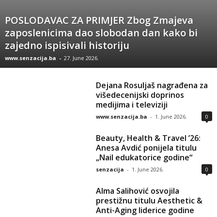
POSLODAVAC ZA PRIMJER Zbog Zmajeva
zaposlenicima dao slobodan dan kako bi
zajedno ispisivali historiju
www.senzacija.ba
-
27. June 2026.
Dejana Rosuljaš nagrađena za
višedecenijski doprinos
medijima i televiziji
www.senzacija.ba
-
1. June 2026.
0
Beauty, Health & Travel ’26:
Anesa Avdić ponijela titulu
„Nail edukatorice godine“
senzacija
-
1. June 2026.
0
Alma Salihović osvojila
prestižnu titulu Aesthetic &
Anti-Aging liderice godine