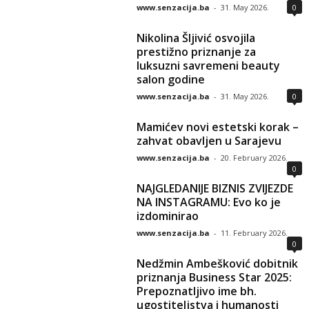
www.senzacija.ba
-
31. May 2026.
0
Nikolina Šljivić osvojila
prestižno priznanje za
luksuzni savremeni beauty
salon godine
www.senzacija.ba
-
31. May 2026.
0
Mamićev novi estetski korak –
zahvat obavljen u Sarajevu
www.senzacija.ba
-
20. February 2026.
0
NAJGLEDANIJE BIZNIS ZVIJEZDE
NA INSTAGRAMU: Evo ko je
izdominirao
www.senzacija.ba
-
11. February 2026.
0
Nedžmin Ambešković dobitnik
priznanja Business Star 2025:
Prepoznatljivo ime bh.
ugostiteljstva i humanosti