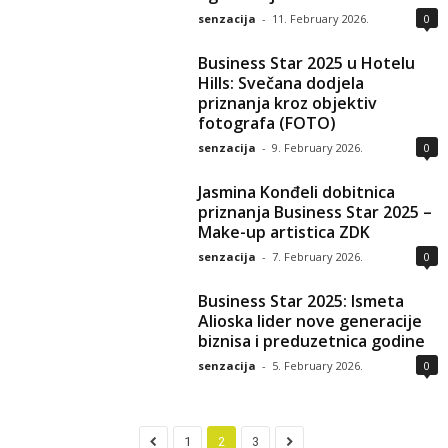
senzacija
-
11. February 2026.
0
Business Star 2025 u Hotelu
Hills: Svečana dodjela
priznanja kroz objektiv
fotografa (FOTO)
senzacija
-
9. February 2026.
0
Jasmina Konđeli dobitnica
priznanja Business Star 2025 –
Make-up artistica ZDK
senzacija
-
7. February 2026.
0
Business Star 2025: Ismeta
Alioska lider nove generacije
biznisa i preduzetnica godine
senzacija
-
5. February 2026.
0
1
2
3