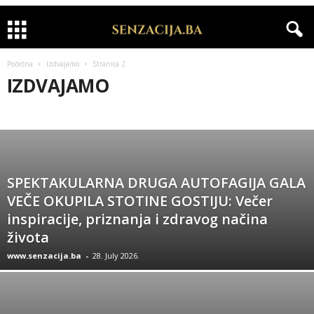
Početna
Izdvajamo
Stranica 2
IZDVAJAMO
APELI
BIH NOĆU
CRNA HRONIKA
INTERVJU
IZDVAJAMO
KOLUMNE
KOMERCIJALA
MODA
RIJALITI
SHOWBIZ
SPORT
VIDEO
VIJESTI
ZANIMLJIVOSTI
ZDRAVLJE
SPEKTAKULARNA DRUGA AUTOFAGIJA GALA
VEČE OKUPILA STOTINE GOSTIJU: Večer
inspiracije, priznanja i zdravog načina
života
www.senzacija.ba
-
28. July 2026.