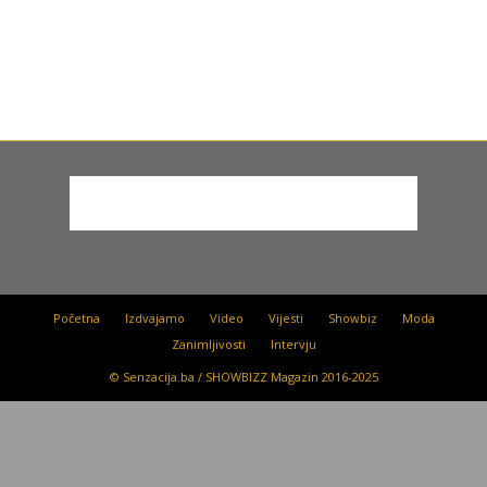
Početna
Izdvajamo
Video
Vijesti
Showbiz
Moda
Zanimljivosti
Intervju
© Senzacija.ba / SHOWBIZZ Magazin 2016-2025