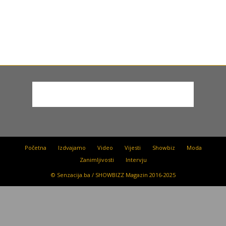
Početna
Izdvajamo
Video
Vijesti
Showbiz
Moda
Zanimljivosti
Intervju
© Senzacija.ba / SHOWBIZZ Magazin 2016-2025