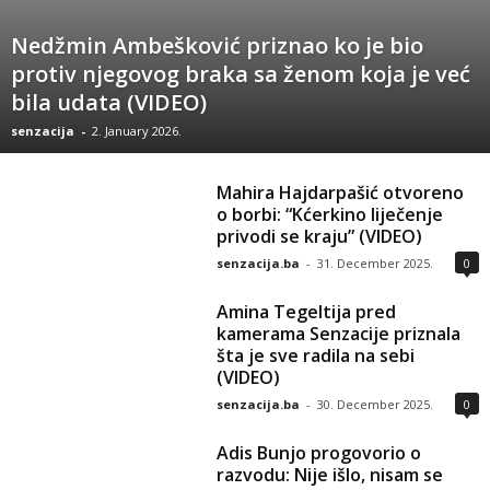
Nedžmin Ambešković priznao ko je bio
protiv njegovog braka sa ženom koja je već
bila udata (VIDEO)
senzacija
-
2. January 2026.
Mahira Hajdarpašić otvoreno
o borbi: “Kćerkino liječenje
privodi se kraju” (VIDEO)
senzacija.ba
-
31. December 2025.
0
Amina Tegeltija pred
kamerama Senzacije priznala
šta je sve radila na sebi
(VIDEO)
senzacija.ba
-
30. December 2025.
0
Adis Bunjo progovorio o
razvodu: Nije išlo, nisam se