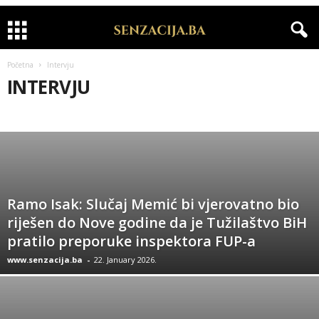
Početna
Intervju
INTERVJU
APELI
BIH NOĆU
CRNA HRONIKA
INTERVJU
IZDVAJAMO
KOLUMNE
KOMERCIJALA
MODA
RIJALITI
SHOWBIZ
SPORT
VIDEO
VIJESTI
ZANIMLJIVOSTI
ZDRAVLJE
Ramo Isak: Slučaj Memić bi vjerovatno bio
riješen do Nove godine da je Tužilaštvo BiH
pratilo preporuke inspektora FUP-a
www.senzacija.ba
-
22. January 2026.