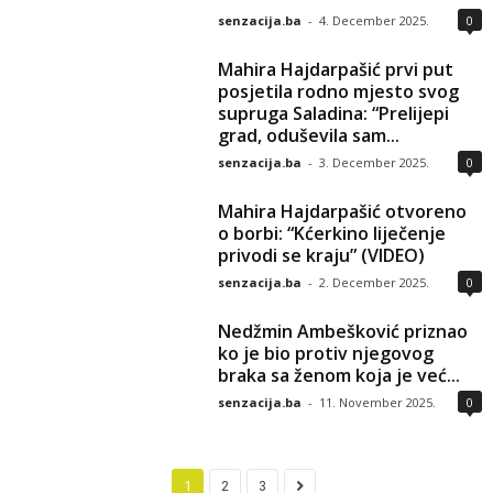
senzacija.ba
-
4. December 2025.
0
Mahira Hajdarpašić prvi put
posjetila rodno mjesto svog
supruga Saladina: “Prelijepi
grad, oduševila sam...
senzacija.ba
-
3. December 2025.
0
Mahira Hajdarpašić otvoreno
o borbi: “Kćerkino liječenje
privodi se kraju” (VIDEO)
senzacija.ba
-
2. December 2025.
0
Nedžmin Ambešković priznao
ko je bio protiv njegovog
braka sa ženom koja je već...
senzacija.ba
-
11. November 2025.
0
1
2
3