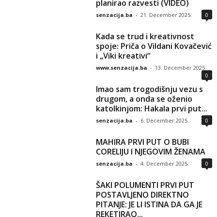
planirao razvesti (VIDEO)
senzacija.ba
-
21. December 2025.
0
Kada se trud i kreativnost
spoje: Priča o Vildani Kovačević
i „Viki kreativi“
www.senzacija.ba
-
13. December 2025.
0
Imao sam trogodišnju vezu s
drugom, a onda se oženio
katolkinjom: Hakala prvi put...
senzacija.ba
-
6. December 2025.
0
MAHIRA PRVI PUT O BUBI
CORELIJU I NJEGOVIM ŽENAMA
senzacija.ba
-
4. December 2025.
0
ŠAKI POLUMENTI PRVI PUT
POSTAVLJENO DIREKTNO
PITANJE: JE LI ISTINA DA GA JE
REKETIRAO...