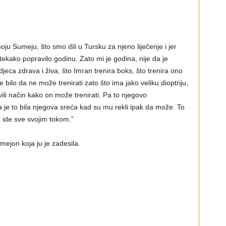
u Sumeju, što smo išli u Tursku za njeno liječenje i jer
 tekako popravilo godinu. Zato mi je godina, nije da je
jeca zdrava i živa, što Imran trenira boks, što trenira ono
e bilo da ne može trenirati zato što ima jako veliku dioptriju,
li način kako on može trenirati. Pa to njegovo
je to bila njegova sreća kad su mu rekli ipak da može. To
a ide sve svojim tokom.”
mejon koja ju je zadesila.