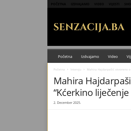
POČETNA
IZDVAJAMO
VIDEO
VIJESTI
SHO
S
e
n
z
a
c
i
j
Početna
Izdvajamo
Video
Vij
a
Početna
Intervju
Mahira Hajdarpašić otvoreno o b
Mahira Hajdarpaši
“Kćerkino liječenje
2. December 2025.