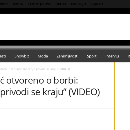
WBIZ
MODA
ZANIMLJIVOSTI
SPORT
INTERVJU
RIJALITI
esti
Showbiz
Moda
Zanimljivosti
Sport
Intervju
R
orbi: “Kćerkino liječenje privodi se kraju” (VIDEO)
ć otvoreno o borbi:
 privodi se kraju” (VIDEO)