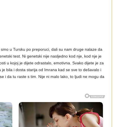
li smo u Tursku po preporuci, dali su nam druge nalaze da
etski test. Ni genetski nije nasljedno kod nje, kod nje je
ti u kojoj je dijete odrastalo, emotivna. Svako dijete je za
e bila i dosta starija od Imrana kad se sve to dešavalo i
se i da tu raste s tim. Nije ni malo lako, to ljudi ne mogu da