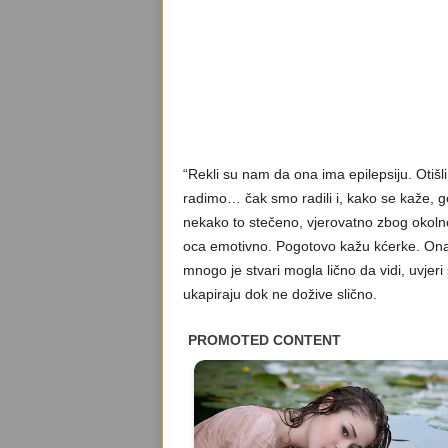
“Rekli su nam da ona ima epilepsiju. Otiš
radimo… čak smo radili i, kako se kaže, gen
nekako to stečeno, vjerovatno zbog okolnos
oca emotivno. Pogotovo kažu kćerke. Ona j
mnogo je stvari mogla lično da vidi, uvjeri 
ukapiraju dok ne dožive slično.