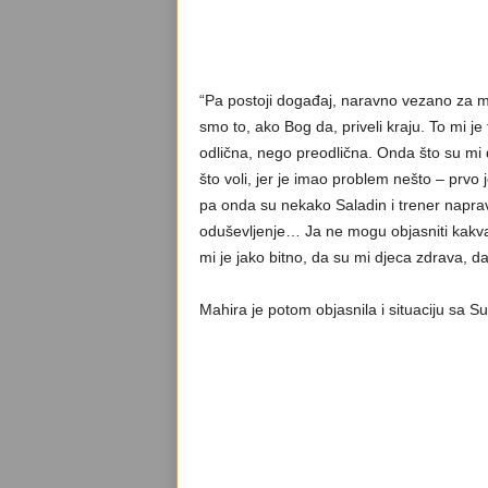
“Pa postoji događaj, naravno vezano za moj
smo to, ako Bog da, priveli kraju. To mi je
odlična, nego preodlična. Onda što su mi d
što voli, jer je imao problem nešto – prvo j
pa onda su nekako Saladin i trener napravi
oduševljenje… Ja ne mogu objasniti kakva 
mi je jako bitno, da su mi djeca zdrava, d
Mahira je potom objasnila i situaciju sa Su