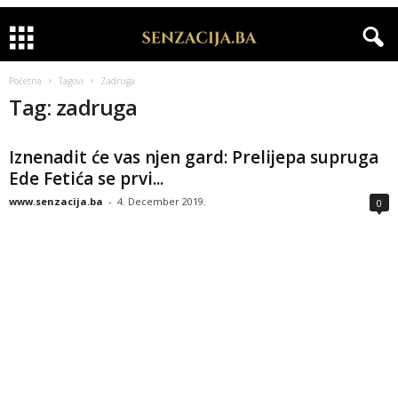
Početna
Tagovi
Zadruga
Tag: zadruga
Iznenadit će vas njen gard: Prelijepa supruga
Ede Fetića se prvi...
www.senzacija.ba
-
4. December 2019.
0