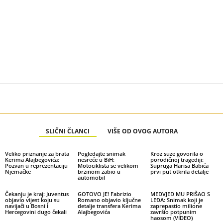
SLIČNI ČLANCI
VIŠE OD OVOG AUTORA
Veliko priznanje za brata
Pogledajte snimak
Kroz suze govorila o
Kerima Alajbegovića:
nesreće u BiH:
porodičnoj tragediji:
Pozvan u reprezentaciju
Motociklista se velikom
Supruga Harisa Babića
Njemačke
brzinom zabio u
prvi put otkrila detalje
automobil
Čekanju je kraj: Juventus
GOTOVO JE! Fabrizio
MEDVJED MU PRIŠAO S
objavio vijest koju su
Romano objavio ključne
LEĐA: Snimak koji je
navijači u Bosni i
detalje transfera Kerima
zaprepastio milione
Hercegovini dugo čekali
Alajbegovića
završio potpunim
haosom (VIDEO)