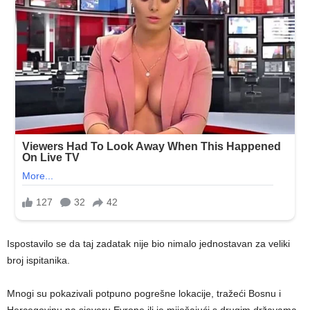
Ispostavilo se da taj zadatak nije bio nimalo jednostavan za veliki
broj ispitanika.
Mnogi su pokazivali potpuno pogrešne lokacije, tražeći Bosnu i
Hercegovinu na sjeveru Evrope ili je miješajući s drugim državama.