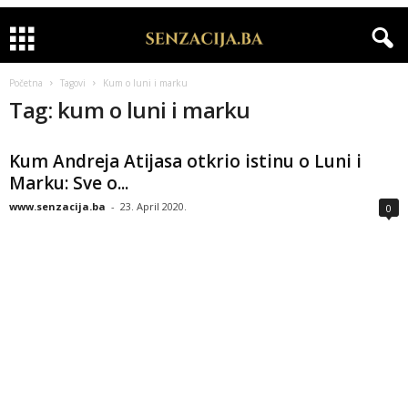
Početna
Tagovi
Kum o luni i marku
Tag: kum o luni i marku
Kum Andreja Atijasa otkrio istinu o Luni i
Marku: Sve o...
www.senzacija.ba
-
23. April 2020.
0