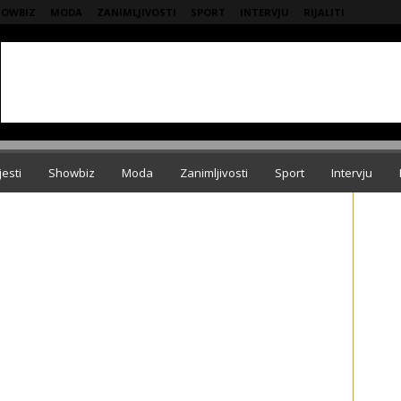
HOWBIZ
MODA
ZANIMLJIVOSTI
SPORT
INTERVJU
RIJALITI
jesti
Showbiz
Moda
Zanimljivosti
Sport
Intervju