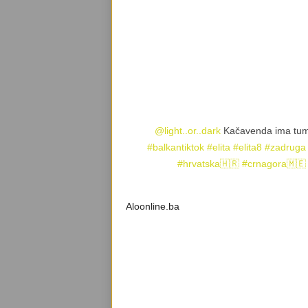
@light..or..dark
Kačavenda ima tum
#balkantiktok
#elita
#elita8
#zadruga
#hrvatska🇭🇷
#crnagora🇲🇪
Aloonline.ba