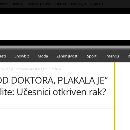
WBIZ
MODA
ZANIMLJIVOSTI
SPORT
INTERVJU
RIJALITI
esti
Showbiz
Moda
Zanimljivosti
Sport
Intervju
R
KALA JE“ Stravična vijest iz Еlite: Učesnici...
KOD DOKTORA, PLAKALA JE“
Еlite: Učesnici otkriven rak?