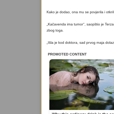
Kako je dodao, ona mu se povjerila i otkri
„Kačavenda ima tumor“, saopštio je Terza Lu
zbog toga.
„Išla je kod doktora, sad prvog maja dolazi