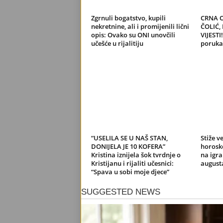
Zgrnuli bogatstvo, kupili
CRNA O
nekretnine, ali i promijenili lični
ČOLIĆ,
opis: Ovako su ONI unovčili
VIJESTI
učešće u rijalitiju
poruka
“USELILA SE U NAŠ STAN,
Stiže v
DONIJELA JE 10 KOFERA”
horosk
Kristina iznijela šok tvrdnje o
na igra
Kristijanu i rijaliti učesnici:
august
“Spava u sobi moje djece”