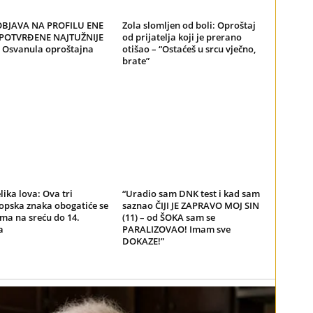
BJAVA NA PROFILU ENE
Zola slomljen od boli: Oproštaj
 POTVRĐENE NAJTUŽNIJE
od prijatelja koji je prerano
! Osvanula oproštajna
otišao – “Ostaćeš u srcu vječno,
brate”
elika lova: Ova tri
“Uradio sam DNK test i kad sam
opska znaka obogatiće se
saznao ČIJI JE ZAPRAVO MOJ SIN
ma na sreću do 14.
(11) – od ŠOKA sam se
a
PARALIZOVAO! Imam sve
DOKAZE!”