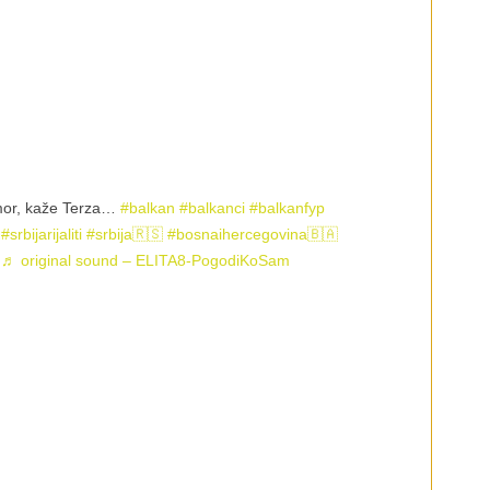
or, kaže Terza…
#balkan
#balkanci
#balkanfyp
#srbijarijaliti
#srbija🇷🇸
#bosnaihercegovina🇧🇦
♬ original sound – ELITA8-PogodiKoSam