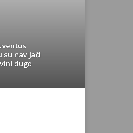
Juventus
u su navijači
vini dugo
6.