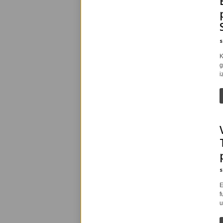
s
K
g
i
s
E
f
u