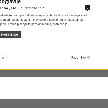
poglavlje
0
enzacija.ba
-
28. November 2025.
ekadašnji veznjak fudbalske reprezentacije Bosne i Hercegovine i
edan od najtalentovanijih playmakera koje je regija imala, Miralem
janić, prema pisanju italijanskih medija, zvanično je...
Pročitaj više
Page 18 of 41