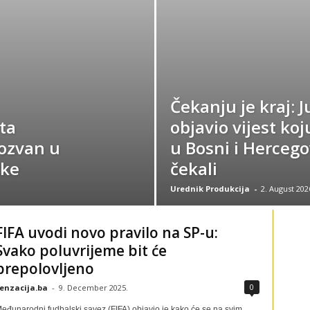
Čekanju je kraj: 
ta
objavio vijest koj
Pozvan u
u Bosni i Hercego
čke
čekali
Urednik Produkcija
-
2. August 202
FIFA uvodi novo pravilo na SP-u:
Svako poluvrijeme bit će
prepolovljeno
0
enzacija.ba
-
9. December 2025.
eđunarodni fudbalski savez (FIFA) objavio je kako će se na svim