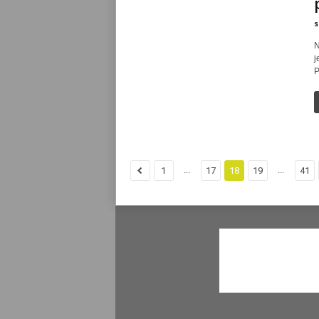
s
N
j
P
...
...
1
17
18
19
41