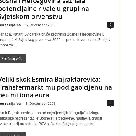
Bosna i Hercegovina saznala
potencijalne rivale u grupi na
Svjetskom prvenstvu
0
enzacija.ba
-
5. December 2025.
anada, Katar i Švicarska bit će protivnici Bosne i Hercegovine u
rupnoj fazi Svjetskog prvenstva 2026 — pod uslovom da se Zmajevi
zbore za...
Pročitaj više
Veliki skok Esmira Bajraktarevića:
Transfermarkt mu podigao cijenu na
pet miliona eura
0
enzacija.ba
-
3. December 2025.
smir Bajraktarević, jedan od najvrijednijih “dragulja” u izlogu
udbalske reprezentacije Bosne i Hercegovine, nastavlja graditi
zlaznu karijeru u dresu PSV-a. Nakon što je prije nekoliko...