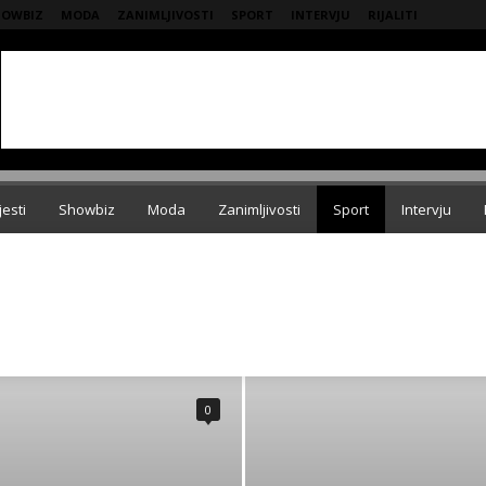
HOWBIZ
MODA
ZANIMLJIVOSTI
SPORT
INTERVJU
RIJALITI
jesti
Showbiz
Moda
Zanimljivosti
Sport
Intervju
INTERVJU
IZDVAJAMO
KOLUMNE
KOMERCIJALA
MODA
VIJESTI
ZANIMLJIVOSTI
ZDRAVLJE
0