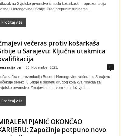
dlazak na Svjetsko prvenstvo između košarkaških reprezentacija
osne i Hercegovine i Srbije. Pred prepunim tribinama...
Pročitaj više
Zmajevi večeras protiv košarkaša
Srbije u Sarajevu: Ključna utakmica
kvalifikacija
0
enzacija.ba
-
30. November 2025.
ošarkaška reprezentacija Bosne i Hercegovine večeras u Sarajevu
očekuje selekciju Srbije u susretu drugog kola kvalifikacija za
vjetsko prvenstvo. Zmajevi su u prvom kolu doživjeli...
Pročitaj više
MIRALEM PJANIĆ OKONČAO
KARIJERU: Započinje potpuno novo