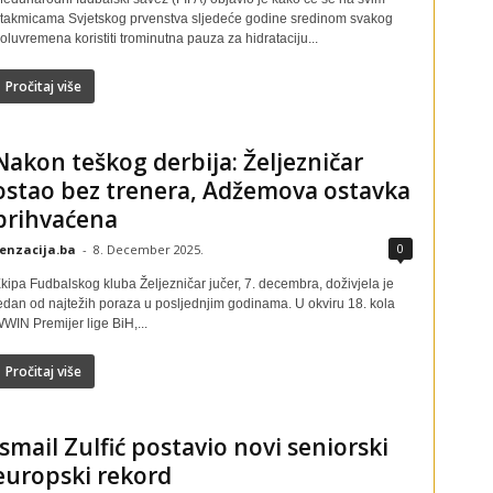
takmicama Svjetskog prvenstva sljedeće godine sredinom svakog
oluvremena koristiti trominutna pauza za hidrataciju...
Pročitaj više
Nakon teškog derbija: Željezničar
ostao bez trenera, Adžemova ostavka
prihvaćena
0
enzacija.ba
-
8. December 2025.
kipa Fudbalskog kluba Željezničar jučer, 7. decembra, doživjela je
edan od najtežih poraza u posljednjim godinama. U okviru 18. kola
WIN Premijer lige BiH,...
Pročitaj više
Ismail Zulfić postavio novi seniorski
europski rekord