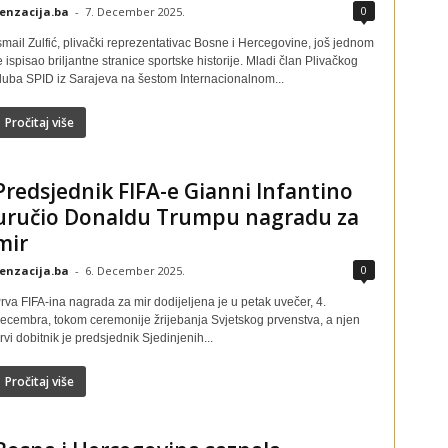
0
enzacija.ba
-
7. December 2025.
smail Zulfić, plivački reprezentativac Bosne i Hercegovine, još jednom
e ispisao briljantne stranice sportske historije. Mladi član Plivačkog
luba SPID iz Sarajeva na šestom Internacionalnom...
Pročitaj više
Predsjednik FIFA-e Gianni Infantino
uručio Donaldu Trumpu nagradu za
mir
0
enzacija.ba
-
6. December 2025.
rva FIFA-ina nagrada za mir dodijeljena je u petak uvečer, 4.
ecembra, tokom ceremonije žrijebanja Svjetskog prvenstva, a njen
rvi dobitnik je predsjednik Sjedinjenih...
Pročitaj više