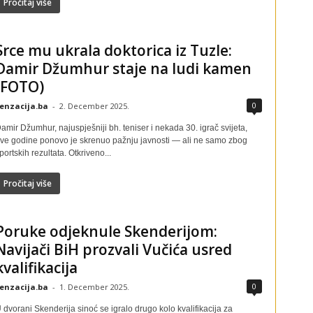
Pročitaj više
Srce mu ukrala doktorica iz Tuzle:
Damir Džumhur staje na ludi kamen
(FOTO)
0
enzacija.ba
-
2. December 2025.
amir Džumhur, najuspješniji bh. teniser i nekada 30. igrač svijeta,
ve godine ponovo je skrenuo pažnju javnosti — ali ne samo zbog
portskih rezultata. Otkriveno...
Pročitaj više
Poruke odjeknule Skenderijom:
Navijači BiH prozvali Vučića usred
kvalifikacija
0
enzacija.ba
-
1. December 2025.
 dvorani Skenderija sinoć se igralo drugo kolo kvalifikacija za