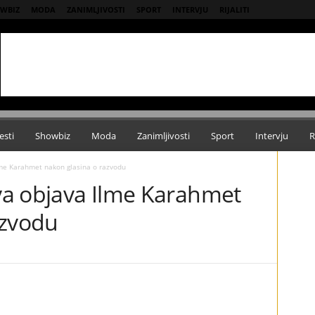
WBIZ
MODA
ZANIMLJIVOSTI
SPORT
INTERVJU
RIJALITI
esti
Showbiz
Moda
Zanimljivosti
Sport
Intervju
R
lme Karahmet nakon glasina o razvodu
rva objava Ilme Karahmet
azvodu