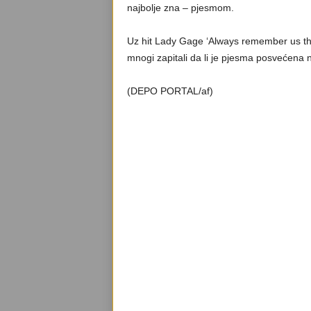
najbolje zna – pjesmom.
Uz hit Lady Gage ‘Always remember us this
mnogi zapitali da li je pjesma posvećena
(DEPO PORTAL/af)