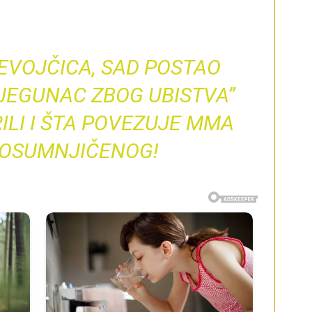
JEVOJČICA, SAD POSTAO
JEGUNAC ZBOG UBISTVA”
ILI I ŠTA POVEZUJE MMA
 OSUMNJIČENOG!