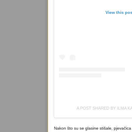
View this po
A POST SHARED BY ILMA 
Nakon što su se glasine stišale, pjevačica