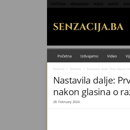
POČETNA
IZDVAJAMO
VIDEO
VIJESTI
SHO
S
e
n
z
a
c
i
j
Početna
Izdvajamo
Video
Vij
a
Početna
Showbiz
Nastavila dalje: Prva objava I
Nastavila dalje: P
nakon glasina o r
28. February 2024.