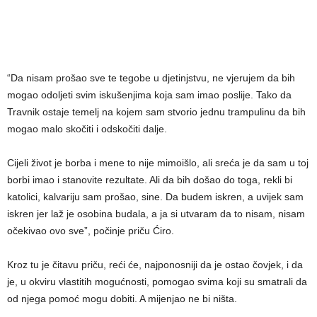
“Da nisam prošao sve te tegobe u djetinjstvu, ne vjerujem da bih
mogao odoljeti svim iskušenjima koja sam imao poslije. Tako da
Travnik ostaje temelj na kojem sam stvorio jednu trampulinu da bih
mogao malo skočiti i odskočiti dalje.
Cijeli život je borba i mene to nije mimoišlo, ali sreća je da sam u toj
borbi imao i stanovite rezultate. Ali da bih došao do toga, rekli bi
katolici, kalvariju sam prošao, sine. Da budem iskren, a uvijek sam
iskren jer laž je osobina budala, a ja si utvaram da to nisam, nisam
očekivao ovo sve”, počinje priču Ćiro.
Kroz tu je čitavu priču, reći će, najponosniji da je ostao čovjek, i da
je, u okviru vlastitih mogućnosti, pomogao svima koji su smatrali da
od njega pomoć mogu dobiti. A mijenjao ne bi ništa.