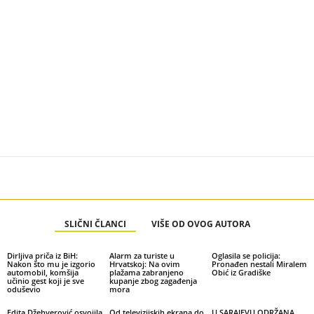
SLIČNI ČLANCI
VIŠE OD OVOG AUTORA
Dirljiva priča iz BiH:
Alarm za turiste u
Oglasila se policija:
Nakon što mu je izgorio
Hrvatskoj: Na ovim
Pronađen nestali Miralem
automobil, komšija
plažama zabranjeno
Obić iz Gradiške
učinio gest koji je sve
kupanje zbog zagađenja
oduševio
mora
Edita Džehverović osvojila
Od televizijskih ekrana do
U SARAJEVU ODRŽANA