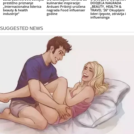
prestižno priznanje
kulinarske inspiracije:
DODJELA NAGRADA
„Internacionalna liderica
Arduani Pribinji uručena
„BEAUTY, HEALTH &
beauty & health
nagrada Food influenser
TRAVEL ’26“ Okupljeni
industrije“
godine
lideri ljepote, zdravlja i
influensinga