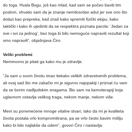
do toga. Hvala Bogu, još kao mlad, kad sam se počeo baviti tim
poslom, shvatio sam da je znanje nemilosrdan adut jer sve ono što
dolazi kao prepreka, kad znaš kako spremiti fizički ekipu, kako
taktički i kako ih ujediniti da se respektira poznata parola: ‘Jedan za
sve i svi za jednog’, bez toga bi bilo nemoguće napraviti rezultat koji
smo napravili”, objašnjava Ćiro.
Veliki problemi
Neminovno je pitati ga kako mu je zdravlje.
“Ja sam u svom životu imao itekako velikih zdravstvenih problema,
ali ovaj sad što me zakačio mi je sigurno najopakiji i priznat ću vam
da se borim nadljudskim snagama. Bio sam na kemoterapiji koja
uglavnom ostavlja velikog traga, nekom manje, nekom više.
Meni su poremećene mnoge vitalne stvari, tako da mi je kvaliteta
života postala vrlo kompromitirana, pa se vrlo često bavim mišlju
kako bi bilo najlakše da odem”, govori Ćiro i nastavlja: