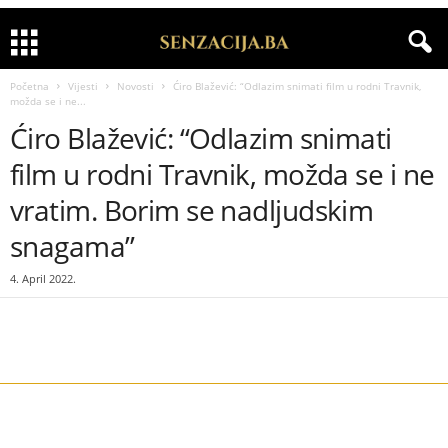
Početna
Vijesti
Novosti
Ćiro Blažević: “Odlazim snimati film u rodni Travnik,
možda se i ne...
Ćiro Blažević: “Odlazim snimati
film u rodni Travnik, možda se i ne
vratim. Borim se nadljudskim
snagama”
4. April 2022.