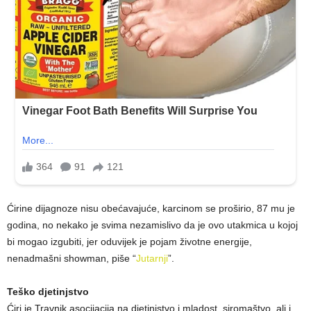
Ćirine dijagnoze nisu obećavajuće, karcinom se proširio, 87 mu je
godina, no nekako je svima nezamislivo da je ovo utakmica u kojoj
bi mogao izgubiti, jer oduvijek je pojam životne energije,
nenadmašni showman, piše “
Jutarnji
”.
Teško djetinjstvo
Ćiri je Travnik asocijacija na djetinjstvo i mladost, siromaštvo, ali i,