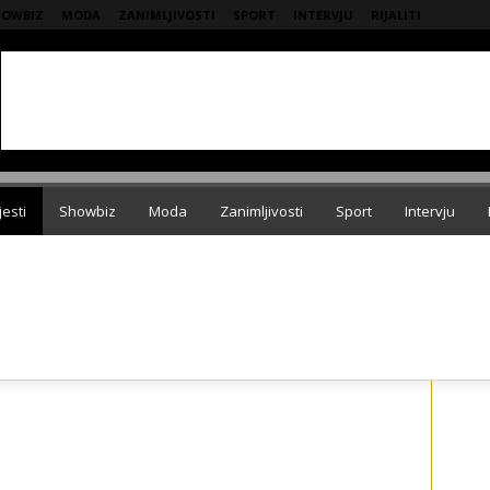
HOWBIZ
MODA
ZANIMLJIVOSTI
SPORT
INTERVJU
RIJALITI
jesti
Showbiz
Moda
Zanimljivosti
Sport
Intervju