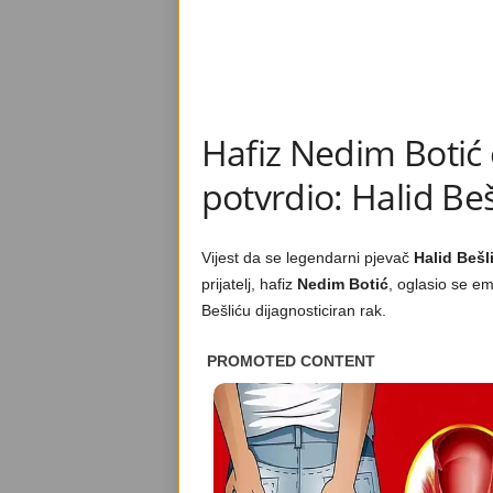
Hafiz Nedim Boti
potvrdio: Halid Beš
Vijest da se legendarni pjevač
Halid Bešl
prijatelj, hafiz
Nedim Botić
, oglasio se e
Bešliću dijagnosticiran rak.