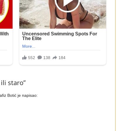
li staro”
afiz Botić je napisao: