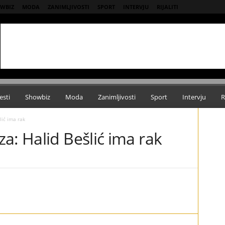
WBIZ
MODA
ZANIMLJIVOSTI
SPORT
INTERVJU
RIJALITI
esti
Showbiz
Moda
Zanimljivosti
Sport
Intervju
R
lić ima rak
a: Halid Bešlić ima rak