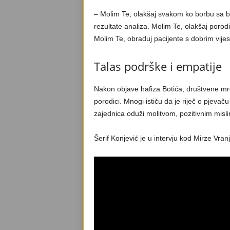
– Molim Te, olakšaj svakom ko borbu sa b
rezultate analiza. Molim Te, olakšaj porod
Molim Te, obraduj pacijente s dobrim vijes
Talas podrške i empatije
Nakon objave hafiza Botića, društvene mre
porodici. Mnogi ističu da je riječ o pjevaču
zajednica oduži molitvom, pozitivnim misl
Šerif Konjević je u intervju kod Mirze Vran