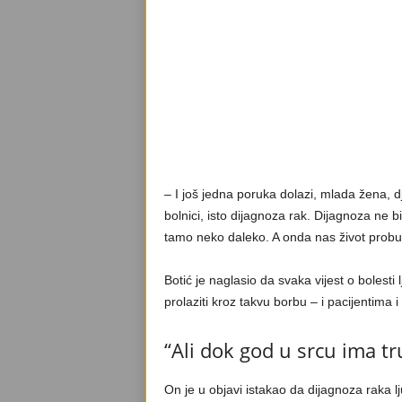
– I još jedna poruka dolazi, mlada žena, d
bolnici, isto dijagnoza rak. Dijagnoza ne b
tamo neko daleko. A onda nas život prob
Botić je naglasio da svaka vijest o bolesti 
prolaziti kroz takvu borbu – i pacijentima 
“Ali dok god u srcu ima t
On je u objavi istakao da dijagnoza raka lj