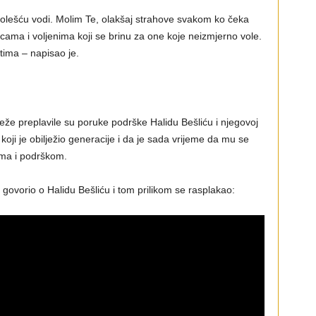
olešću vodi. Molim Te, olakšaj strahove svakom ko čeka
icama i voljenima koji se brinu za one koje neizmjerno vole.
tima – napisao je.
že preplavile su poruke podrške Halidu Bešliću i njegovoj
 koji je obilježio generacije i da je sada vrijeme da mu se
ima i podrškom.
j govorio o Halidu Bešliću i tom prilikom se rasplakao: