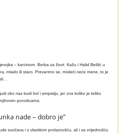
jevojka – karcinom. Borba za život. Kažu i Halid Bešlić u
ira, mlado ili staro. Prevarimo se, misleći neće mene, to je
udi…
ljudi oko nas budi bol i empatiju, jer zna koliko je teško
i njihovim porodicama.
runka nade – dobro je”
ude suočava i s vlastitom prolaznošću, ali i sa vrijednošću