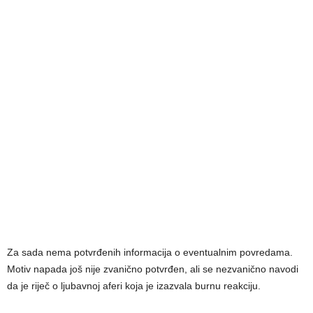
Za sada nema potvrđenih informacija o eventualnim povredama.
Motiv napada još nije zvanično potvrđen, ali se nezvanično navodi
da je riječ o ljubavnoj aferi koja je izazvala burnu reakciju.