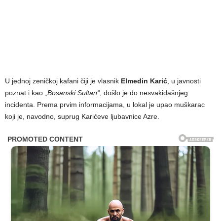
U jednoj zeničkoj kafani čiji je vlasnik
Elmedin Karić
, u javnosti
poznat i kao
„Bosanski Sultan“
, došlo je do nesvakidašnjeg
incidenta. Prema prvim informacijama, u lokal je upao muškarac
koji je, navodno, suprug Karićeve ljubavnice Azre.