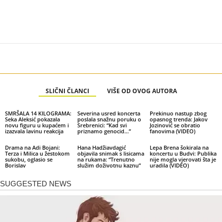
SLIČNI ČLANCI
VIŠE OD OVOG AUTORA
SMRŠALA 14 KILOGRAMA:
Severina usred koncerta
Prekinuo nastup zbog
Seka Aleksić pokazala
poslala snažnu poruku o
opasnog trenda: Jakov
novu figuru u kupaćem i
Srebrenici: “Kad svi
Jozinović se obratio
izazvala lavinu reakcija
priznamo genocid…”
fanovima (VIDEO)
Drama na Adi Bojani:
Hana Hadžiavdagić
Lepa Brena šokirala na
Terza i Milica u žestokom
objavila snimak s lisicama
koncertu u Budvi: Publika
sukobu, oglasio se
na rukama: “Trenutno
nije mogla vjerovati šta je
Borislav
služim doživotnu kaznu”
uradila (VIDEO)