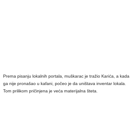
Prema pisanju lokalnih portala, muškarac je tražio Karića, a kada
ga nije pronašao u kafani, počeo je da uništava inventar lokala.
Tom prilikom pričinjena je veća materijalna šteta.