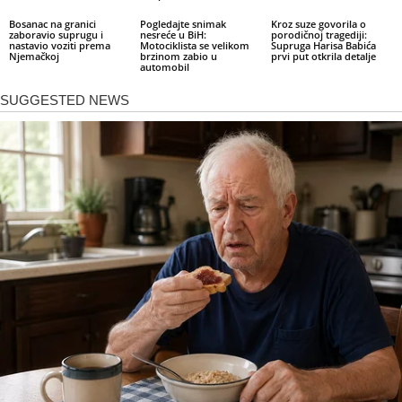
Bosanac na granici
Pogledajte snimak
Kroz suze govorila o
zaboravio suprugu i
nesreće u BiH:
porodičnoj tragediji:
nastavio voziti prema
Motociklista se velikom
Supruga Harisa Babića
Njemačkoj
brzinom zabio u
prvi put otkrila detalje
automobil