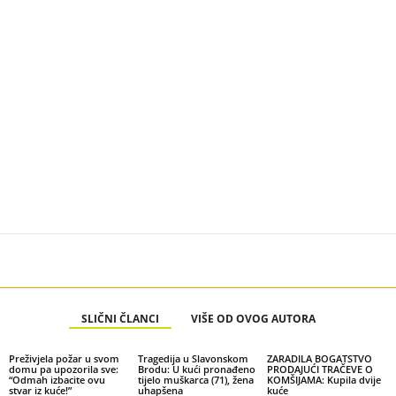
SLIČNI ČLANCI
VIŠE OD OVOG AUTORA
Preživjela požar u svom
Tragedija u Slavonskom
ZARADILA BOGATSTVO
domu pa upozorila sve:
Brodu: U kući pronađeno
PRODAJUĆI TRAČEVE O
“Odmah izbacite ovu
tijelo muškarca (71), žena
KOMŠIJAMA: Kupila dvije
stvar iz kuće!”
uhapšena
kuće