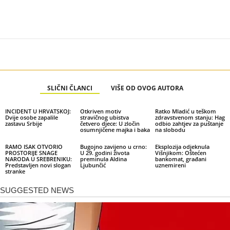
SLIČNI ČLANCI
VIŠE OD OVOG AUTORA
INCIDENT U HRVATSKOJ:
Otkriven motiv
Ratko Mladić u teškom
Dvije osobe zapalile
stravičnog ubistva
zdravstvenom stanju: Hag
zastavu Srbije
četvero djece: U zločin
odbio zahtjev za puštanje
osumnjičene majka i baka
na slobodu
RAMO ISAK OTVORIO
Bugojno zavijeno u crno:
Eksplozija odjeknula
PROSTORIJE SNAGE
U 29. godini života
Višnjikom: Oštećen
NARODA U SREBRENIKU:
preminula Aldina
bankomat, građani
Predstavljen novi slogan
Ljubunčić
uznemireni
stranke