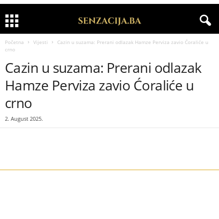
Početna
Vijesti
Cazin u suzama: Prerani odlazak Hamze Perviza zavio Ćoraliće u
crno
Cazin u suzama: Prerani odlazak
Hamze Perviza zavio Ćoraliće u
crno
2. August 2025.