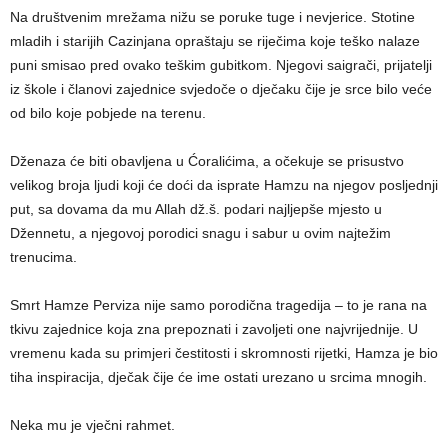
Na društvenim mrežama nižu se poruke tuge i nevjerice. Stotine
mladih i starijih Cazinjana opraštaju se riječima koje teško nalaze
puni smisao pred ovako teškim gubitkom. Njegovi saigrači, prijatelji
iz škole i članovi zajednice svjedoče o dječaku čije je srce bilo veće
od bilo koje pobjede na terenu.
Dženaza će biti obavljena u Ćoralićima, a očekuje se prisustvo
velikog broja ljudi koji će doći da isprate Hamzu na njegov posljednji
put, sa dovama da mu Allah dž.š. podari najljepše mjesto u
Džennetu, a njegovoj porodici snagu i sabur u ovim najtežim
trenucima.
Smrt Hamze Perviza nije samo porodična tragedija – to je rana na
tkivu zajednice koja zna prepoznati i zavoljeti one najvrijednije. U
vremenu kada su primjeri čestitosti i skromnosti rijetki, Hamza je bio
tiha inspiracija, dječak čije će ime ostati urezano u srcima mnogih.
Neka mu je vječni rahmet.