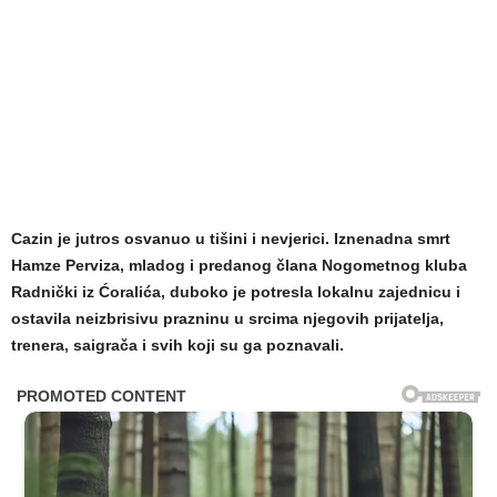
Cazin je jutros osvanuo u tišini i nevjerici. Iznenadna smrt
Hamze Perviza, mladog i predanog člana Nogometnog kluba
Radnički iz Ćoralića, duboko je potresla lokalnu zajednicu i
ostavila neizbrisivu prazninu u srcima njegovih prijatelja,
trenera, saigrača i svih koji su ga poznavali.