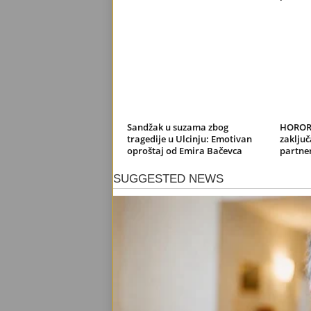
Sandžak u suzama zbog
HOROR 
tragedije u Ulcinju: Emotivan
zaključ
oproštaj od Emira Bačevca
partner