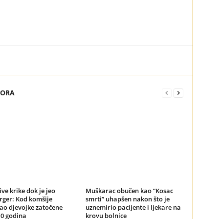
TORA
ive krike dok je jeo
Muškarac obučen kao “Kosac
ger: Kod komšije
smrti” uhapšen nakon što je
ao djevojke zatočene
uznemirio pacijente i ljekare na
10 godina
krovu bolnice