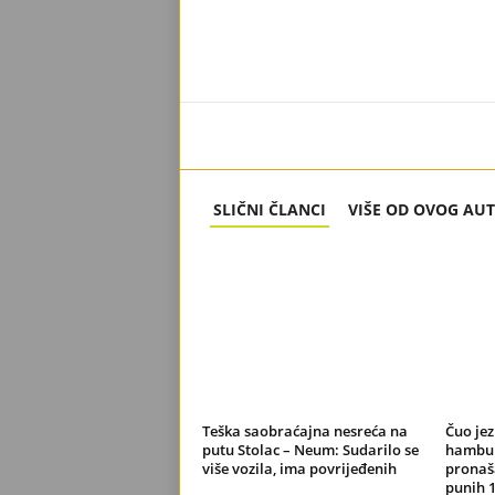
SLIČNI ČLANCI
VIŠE OD OVOG AU
Teška saobraćajna nesreća na
Čuo jez
putu Stolac – Neum: Sudarilo se
hambur
više vozila, ima povrijeđenih
pronaš
punih 