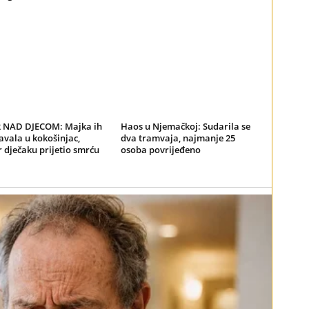
NAD DJECOM: Majka ih
Haos u Njemačkoj: Sudarila se
avala u kokošinjac,
dva tramvaja, najmanje 25
 dječaku prijetio smrću
osoba povrijeđeno