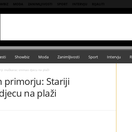
WBIZ
MODA
ZANIMLJIVOSTI
SPORT
INTERVJU
RIJALITI
esti
Showbiz
Moda
Zanimljivosti
Sport
Intervju
R
iji muškarac snimao djecu na plaži
primorju: Stariji
jecu na plaži