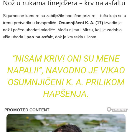
Nož u rukama tinejdžera – krv na asfaltu
Sigurnosne kamere su zabilježile haotične prizore – tuču koja se u
trenu pretvorila u krvoproliće.
Osumnjičeni K. A. (17)
izvadio je
nož i počeo ubadati mladiće. Među njima i Mirzu, koji je zadobio
više uboda i
pao na asfalt
, dok je krv tekla ulicom.
“NISAM KRIV! ONI SU MENE
NAPALI!”, NAVODNO JE VIKAO
OSUMNJIČENI K. A. PRILIKOM
HAPŠENJA.