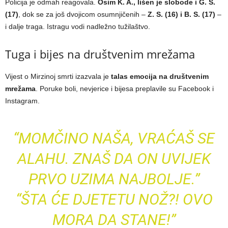
Policija je odmah reagovala.
Osim K. A., lišen je slobode i G. S.
(17)
, dok se za još dvojicom osumnjičenih –
Z. S. (16) i B. S. (17)
–
i dalje traga. Istragu vodi nadležno tužilaštvo.
Tuga i bijes na društvenim mrežama
Vijest o Mirzinoj smrti izazvala je
talas emocija na društvenim
mrežama
. Poruke boli, nevjerice i bijesa preplavile su Facebook i
Instagram.
“MOMČINO NAŠA, VRAĆAŠ SE
ALAHU. ZNAŠ DA ON UVIJEK
PRVO UZIMA NAJBOLJE.”
“ŠTA ĆE DJETETU NOŽ?! OVO
MORA DA STANE!”