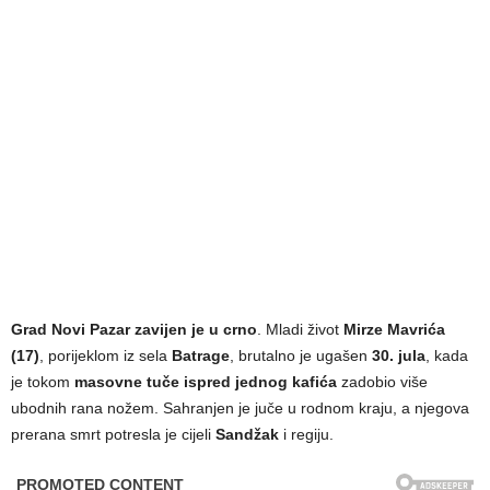
Grad Novi Pazar zavijen je u crno
. Mladi život
Mirze Mavrića
(17)
, porijeklom iz sela
Batrage
, brutalno je ugašen
30. jula
, kada
je tokom
masovne tuče ispred jednog kafića
zadobio više
ubodnih rana nožem. Sahranjen je juče u rodnom kraju, a njegova
prerana smrt potresla je cijeli
Sandžak
i regiju.