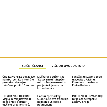
SLIČNI ČLANCI
VIŠE OD OVOG AUTORA
Čuo jezive krike dok je jeo
Muškarac obučen kao
Sandžak u suzama zbog
hamburger: Kod komšije
“Kosac smrti” uhapšen
tragedije u Ulcinju:
pronašao djevojke
nakon što je uznemirio
Emotivan oproštaj od
zatočene punih 10 godina
pacijente i ljekare na
Emira Bačevca
krovu bolnice
HOROR NAD DJECOM:
Haos u Njemačkoj:
INCIDENT U HRVATSKOJ:
Majka ih zaključavala u
Sudarila se dva tramvaja,
Dvije osobe zapalile
kokošinjac, partner
najmanje 25 osoba
zastavu Srbije
dječaku prijetio smrću
povrijeđeno