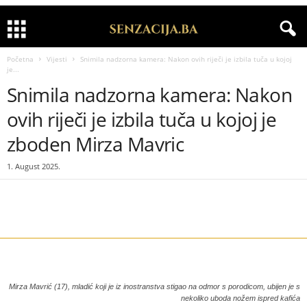
Početna
Vijesti
Snimila nadzorna kamera: Nakon ovih riječi je izbila tuča u kojoj
je...
Snimila nadzorna kamera: Nakon
ovih riječi je izbila tuča u kojoj je
zboden Mirza Mavric
1. August 2025.
Mirza Mavrić (17), mladić koji je iz inostranstva stigao na odmor s porodicom, ubijen je s
nekoliko uboda nožem ispred kafića