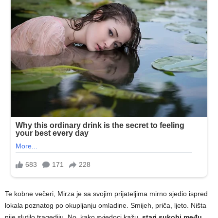
Te kobne večeri, Mirza je sa svojim prijateljima mirno sjedio ispred
lokala poznatog po okupljanju omladine. Smijeh, priča, ljeto. Ništa
nije slutilo tragediju. No, kako svjedoci kažu,
stari sukobi među