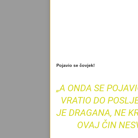
Pojavio se čovjek!
„A ONDA SE POJAVI
VRATIO DO POSLJE
JE DRAGANA, NE KR
OVAJ ČIN NES