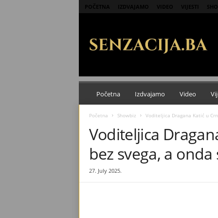
POČETNA
IZDVAJAMO
VIDEO
VIJESTI
SHO
S
e
n
z
a
c
i
j
Početna
Izdvajamo
Video
Vij
a
Početna
Showbiz
Voditeljica Dragana Katić u Crn
Voditeljica Dragana
bez svega, a onda 
27. July 2025.