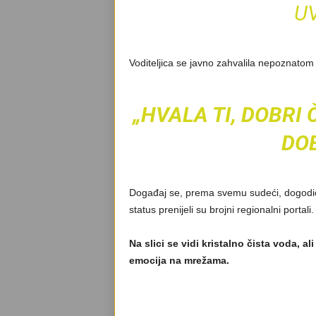
UV
Voditeljica se javno zahvalila nepoznatom
„HVALA TI, DOBRI 
DOB
Događaj se, prema svemu sudeći, dogodio 
status prenijeli su brojni regionalni portali.
Na slici se vidi kristalno čista voda, al
emocija na mrežama.