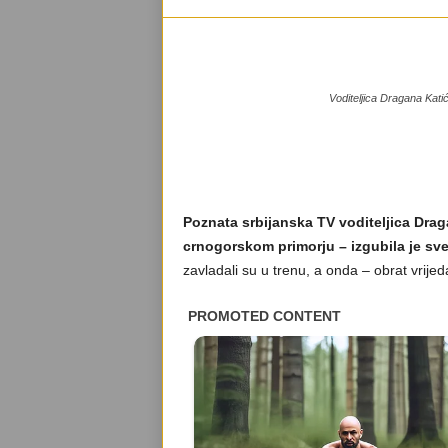
Voditeljica Dragana Ka
Poznata srbijanska TV voditeljica Drag
crnogorskom primorju – izgubila je sve
zavladali su u trenu, a onda – obrat vrijed