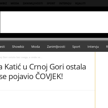
WBIZ
MODA
ZANIMLJIVOSTI
SPORT
INTERVJU
RIJALITI
esti
Showbiz
Moda
Zanimljivosti
Sport
Intervju
R
oj Gori ostala bez svega, a onda se...
 Katić u Crnoj Gori ostala
se pojavio ČOVJEK!