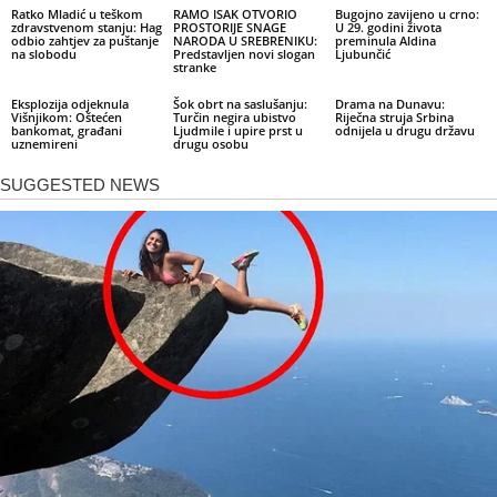
Ratko Mladić u teškom
RAMO ISAK OTVORIO
Bugojno zavijeno u crno:
zdravstvenom stanju: Hag
PROSTORIJE SNAGE
U 29. godini života
odbio zahtjev za puštanje
NARODA U SREBRENIKU:
preminula Aldina
na slobodu
Predstavljen novi slogan
Ljubunčić
stranke
Eksplozija odjeknula
Šok obrt na saslušanju:
Drama na Dunavu:
Višnjikom: Oštećen
Turčin negira ubistvo
Riječna struja Srbina
bankomat, građani
Ljudmile i upire prst u
odnijela u drugu državu
uznemireni
drugu osobu