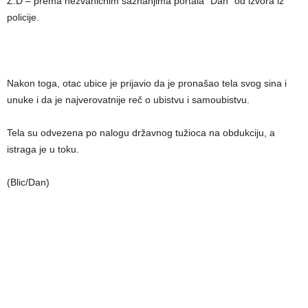
Ž.D – prema nezvaničnim saznanjima portala “Dan” od izvora iz
policije.
Nakon toga, otac ubice je prijavio da je pronašao tela svog sina i
unuke i da je najverovatnije reč o ubistvu i samoubistvu.
Tela su odvezena po nalogu državnog tužioca na obdukciju, a
istraga je u toku.
(Blic/Dan)