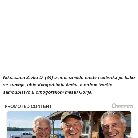
Nikšićanin Živko D. (34) u noći između srede i četvrtka je, kako
se sumnja, ubio dvogodišnju ćerku, a potom izvršio
samoubistvo u crnogorskom mestu Golija.