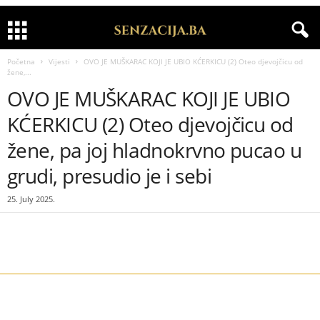
Početna
Vijesti
OVO JE MUŠKARAC KOJI JE UBIO KĆERKICU (2) Oteo djevojčicu od
žene,...
OVO JE MUŠKARAC KOJI JE UBIO
KĆERKICU (2) Oteo djevojčicu od
žene, pa joj hladnokrvno pucao u
grudi, presudio je i sebi
25. July 2025.