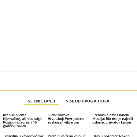
SLIČNI ČLANCI
VIŠE OD OVOG AUTORA
Krenuli prema
Sudar vozova u
Preminuo otac Lionela
Njemačkoj, ali nisu stigli:
Hrvatskoj: Povrijeđene
Messija: Bio mu je najveći
Poginuli otac, sin i 16-
evakuisali viličarom
oslonac u životu i karijeri
godišnji rođak
Tragedija u Zavidovićima:
Preminula žena kojoj je
Užas u porodici: Nakon