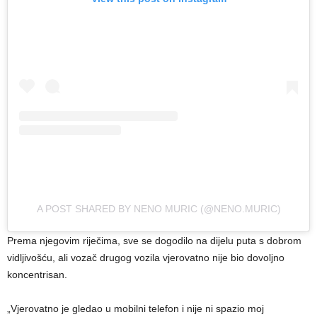
A POST SHARED BY NENO MURIC (@NENO.MURIC)
Prema njegovim riječima, sve se dogodilo na dijelu puta s dobrom
vidljivošću, ali vozač drugog vozila vjerovatno nije bio dovoljno
koncentrisan.
„Vjerovatno je gledao u mobilni telefon i nije ni spazio moj