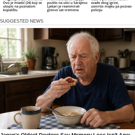
Ovo je mladić (24) koji se
pozlilo na ulici u Sarajevu:
svađe zbog igrice,
utopio na poznatom
Ljekari je reanimirali
usmrtio majku pa pozvao
kupalištu
gotovo sat vremena
policiju