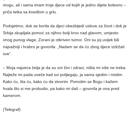
mogu, ali i sama imam troje djece od kojih je jedno dijete bolesno –
priča tetka sa knedlom u grlu.
Podsjetimo, dok se borila da djeci obezbijedi uslove za život i dok je
Srbija skupljala pomoć za njihov bolji krov nad glavom, umjesto
onog punog vlage, Zorani je otkriven tumor. Oni su joj uvijek bili
najvažniji i hrabro je govorila: „Nadam se da ću zbog djece izdržati
sve“.
– Moja najveća želja je da su oni živi i zdravi, ništa mi više ne treba.
Najteže mi pada uveče kad svi polijegaju, ja sama sjedim i mislim.
Kako ću, šta ću, kako ću da stvorim. Pomolim se Bogu i kažem
hvala što si me probudio, pa kako mi daš – govorila je ona pred
kamerom.
(Telegraf)