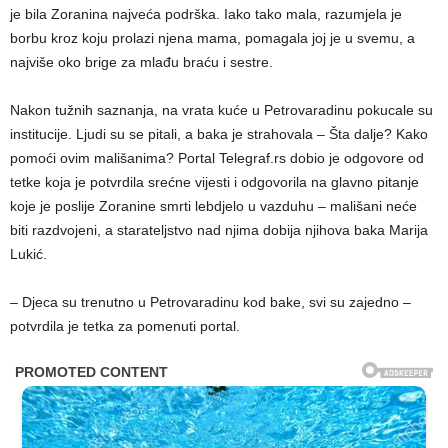
je bila Zoranina najveća podrška. Iako tako mala, razumjela je
borbu kroz koju prolazi njena mama, pomagala joj je u svemu, a
najviše oko brige za mlađu braću i sestre.
Nakon tužnih saznanja, na vrata kuće u Petrovaradinu pokucale su
institucije. Ljudi su se pitali, a baka je strahovala – Šta dalje? Kako
pomoći ovim mališanima? Portal Telegraf.rs dobio je odgovore od
tetke koja je potvrdila srećne vijesti i odgovorila na glavno pitanje
koje je poslije Zoranine smrti lebdjelo u vazduhu – mališani neće
biti razdvojeni, a starateljstvo nad njima dobija njihova baka Marija
Lukić.
– Djeca su trenutno u Petrovaradinu kod bake, svi su zajedno –
potvrdila je tetka za pomenuti portal.