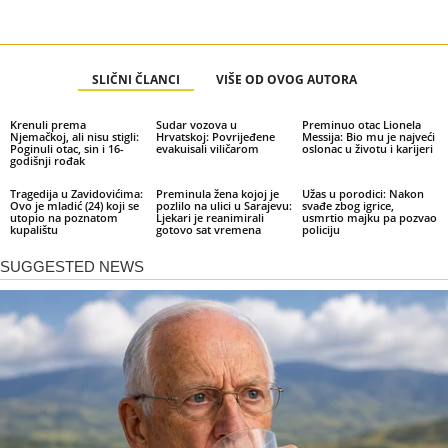
SLIČNI ČLANCI
VIŠE OD OVOG AUTORA
Krenuli prema
Sudar vozova u
Preminuo otac Lionela
Njemačkoj, ali nisu stigli:
Hrvatskoj: Povrijeđene
Messija: Bio mu je najveći
Poginuli otac, sin i 16-
evakuisali viličarom
oslonac u životu i karijeri
godišnji rođak
Tragedija u Zavidovićima:
Preminula žena kojoj je
Užas u porodici: Nakon
Ovo je mladić (24) koji se
pozlilo na ulici u Sarajevu:
svađe zbog igrice,
utopio na poznatom
Ljekari je reanimirali
usmrtio majku pa pozvao
kupalištu
gotovo sat vremena
policiju