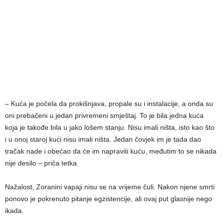
– Kuća je počela da prokišnjava, propale su i instalacije, a onda su
oni prebačeni u jedan privremeni smještaj. To je bila jedna kuća
koja je takođe bila u jako lošem stanju. Nisu imali ništa, isto kao što
i u onoj staroj kući nisu imali ništa. Jedan čovjek im je tada dao
tračak nade i obećao da će im napraviti kuću, međutim to se nikada
nije desilo – priča tetka.
Nažalost, Zoranini vapaji nisu se na vrijeme čuli. Nakon njene smrti
ponovo je pokrenuto pitanje egzistencije, ali ovaj put glasnije nego
ikada.