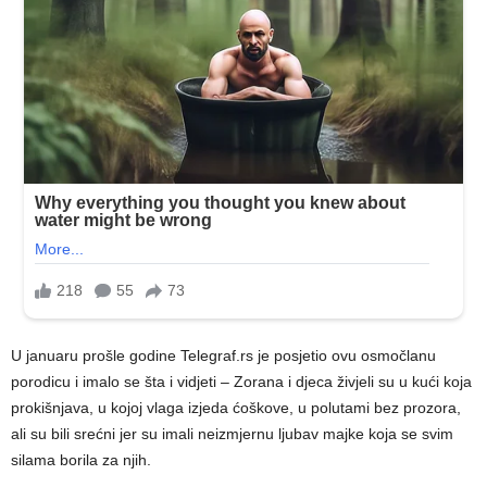
U januaru prošle godine Telegraf.rs je posjetio ovu osmočlanu
porodicu i imalo se šta i vidjeti – Zorana i djeca živjeli su u kući koja
prokišnjava, u kojoj vlaga izjeda ćoškove, u polutami bez prozora,
ali su bili srećni jer su imali neizmjernu ljubav majke koja se svim
silama borila za njih.