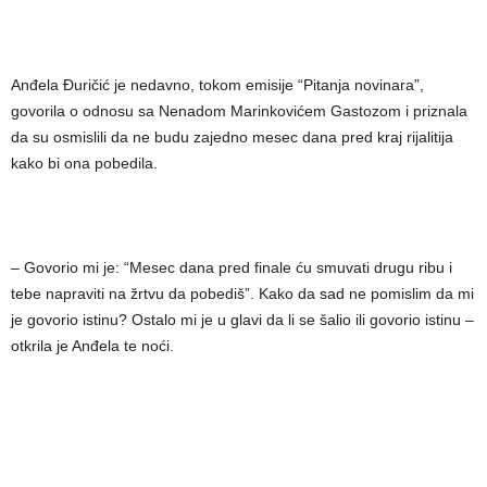
Anđela Đuričić je nedavno, tokom emisije “Pitanja novinara”,
govorila o odnosu sa Nenadom Marinkovićem Gastozom i priznala
da su osmislili da ne budu zajedno mesec dana pred kraj rijalitija
kako bi ona pobedila.
– Govorio mi je: “Mesec dana pred finale ću smuvati drugu ribu i
tebe napraviti na žrtvu da pobediš”. Kako da sad ne pomislim da mi
je govorio istinu? Ostalo mi je u glavi da li se šalio ili govorio istinu –
otkrila je Anđela te noći.