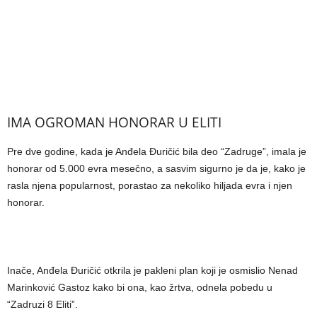
IMA OGROMAN HONORAR U ELITI
Pre dve godine, kada je Anđela Đuričić bila deo “Zadruge”, imala je
honorar od 5.000 evra mesečno, a sasvim sigurno je da je, kako je
rasla njena popularnost, porastao za nekoliko hiljada evra i njen
honorar.
Inače, Anđela Đuričić otkrila je pakleni plan koji je osmislio Nenad
Marinković Gastoz kako bi ona, kao žrtva, odnela pobedu u
“Zadruzi 8 Eliti”.