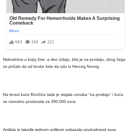
Nekretnina u kojoj žive, a deo izdaju, bila je na prodaju, zbog čega
se pričalo da od bruke žele da odu iz Herceg Novog.
Na terasi kuće Đuričića tada je stajala oznaka “na prodaju” i kuća
se navodno prodavala za 390.000 evra.
Anđela je takođe jednom prilikom pokazala unutrašnjost svog