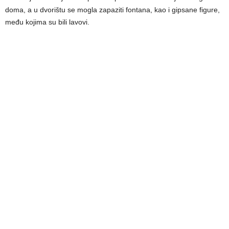
doma, a u dvorištu se mogla zapaziti fontana, kao i gipsane figure,
među kojima su bili lavovi.