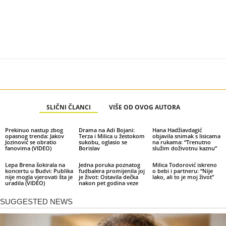
SLIČNI ČLANCI
VIŠE OD OVOG AUTORA
Prekinuo nastup zbog
Drama na Adi Bojani:
Hana Hadžiavdagić
opasnog trenda: Jakov
Terza i Milica u žestokom
objavila snimak s lisicama
Jozinović se obratio
sukobu, oglasio se
na rukama: “Trenutno
fanovima (VIDEO)
Borislav
služim doživotnu kaznu”
Lepa Brena šokirala na
Jedna poruka poznatog
Milica Todorović iskreno
koncertu u Budvi: Publika
fudbalera promijenila joj
o bebi i partneru: “Nije
nije mogla vjerovati šta je
je život: Ostavila dečka
lako, ali to je moj život”
uradila (VIDEO)
nakon pet godina veze