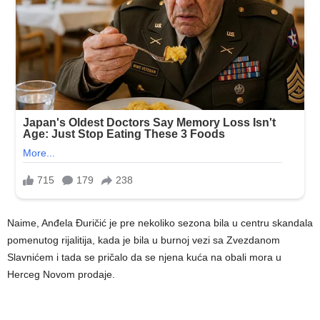
Naime, Anđela Đuričić je pre nekoliko sezona bila u centru skandala
pomenutog rijalitija, kada je bila u burnoj vezi sa Zvezdanom
Slavnićem i tada se pričalo da se njena kuća na obali mora u
Herceg Novom prodaje.