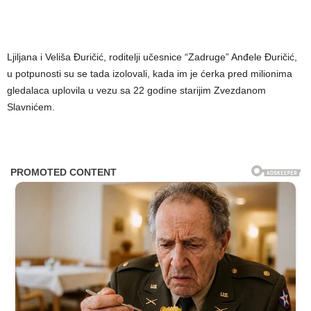
Ljiljana i Veliša Đuričić, roditelji učesnice “Zadruge” Anđele Đuričić,
u potpunosti su se tada izolovali, kada im je ćerka pred milionima
gledalaca uplovila u vezu sa 22 godine starijim Zvezdanom
Slavnićem.