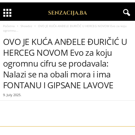
Početna
Showbiz
OVO JE KUĆA ANĐELE ĐURIČIĆ U HERCEG NOVOM Evo za koju
ogromnu...
OVO JE KUĆA ANĐELE ĐURIČIĆ U
HERCEG NOVOM Evo za koju
ogromnu cifru se prodavala:
Nalazi se na obali mora i ima
FONTANU I GIPSANE LAVOVE
9. July 2025.