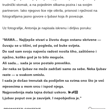
trudnički stomak, a na pojedinim slikama pozira i sa svojim
partnerom. Iako njegovo lice nije otkrila, prisnost i nježnost na
fotografijama jasno govore o ljubavi koja ih povezuje.
Uz fotografije, Antonija je napisala iskrenu i dirljivu poruku:
“MAMA… Najljepše stvari u životu dugo ostanu skrivene —
čuvaju se u tišini, od pogleda, od buke svijeta.
Do sad sam svoju najveću radost nosila tiho, zaštićeno i
nježno, koliko god je to bilo moguće.
Ali sada… sada je srce postalo preveliko.
Jer neka se ljubav ne može zadržati samo za sebe. Neka ljubav
raste — u svakom smislu.
I sada je došao trenutak da podijelim sa svima ono što je već
mjesecima u mom srcu i ispod njega.
Najposebnija mala tajna dolazi uskoro. 💫👶🏻
Ljubav poput ove je zauvijek. I nepobjediva je.”