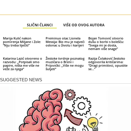
SLIČNI ČLANCI
VIŠE OD OVOG AUTORA
Marija Kulić nakon
Preminuo otac Lionela
Bojan Tomović otvorio
pomirenja Miljane i Zole:
Messija: Bio mu je najveći
dušu o borbi s bolešću:
“Nju treba liječiti”
oslonac u životu i karijeri
“Svega mi je dosta,
nemam više snage”
Katarina Lazić otvoreno o
Žestoke tvrdnje poznatog
Razija Čolaković žestoko
razvodu: „Potpisali smo
muzičara o Breni i
odgovorila kritičarima:
papire, ništa me više ne
Prijovićki: „Više ne mogu
“Dragi primitivci, opustite
veže za njega“
šutjeti“
se…”