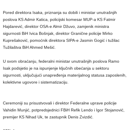
Pored direktora Isaka, priznanja su dobili i ministar unutrašnjih
poslova KS Admir Katica, policijski komesar MUP-a KS Fatmir
Hajdarević, direktor OSA-e Almir Džuvo, zamjenik ministra
sigurnosti BiH Ivica Bošnjak, direktor Granične policije Mirko
Kuprešaković, pomoćnik direktora SIPA-e Jasmin Gogić i tužilac
Tužilaštva BiH Ahmed Mešić.
U svom obraćanju, federalni ministar unutrašnjih poslova Ramo
Isak podsjetio je na ispunjenje ključnih obećanja u sektoru
sigurnosti, uključujući unapređenja materijalnog statusa zaposlenih,
kolektivne ugovore i sistematizaciju.
Ceremoniji su prisustvovali i direktor Federalne uprave policije
Vahidin Munjić, potpredsjednici FBiH Refik Lendo i Igor Stojanović,
premijer KS Nihad Uk, te zastupnik Denis Zvizdić.