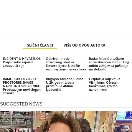
SLIČNI ČLANCI
VIŠE OD OVOG AUTORA
INCIDENT U HRVATSKOJ:
Otkriven motiv
Ratko Mladić u teškom
Dvije osobe zapalile
stravičnog ubistva
zdravstvenom stanju: Hag
zastavu Srbije
četvero djece: U zločin
odbio zahtjev za puštanje
osumnjičene majka i baka
na slobodu
RAMO ISAK OTVORIO
Bugojno zavijeno u crno:
Eksplozija odjeknula
PROSTORIJE SNAGE
U 29. godini života
Višnjikom: Oštećen
NARODA U SREBRENIKU:
preminula Aldina
bankomat, građani
Predstavljen novi slogan
Ljubunčić
uznemireni
stranke