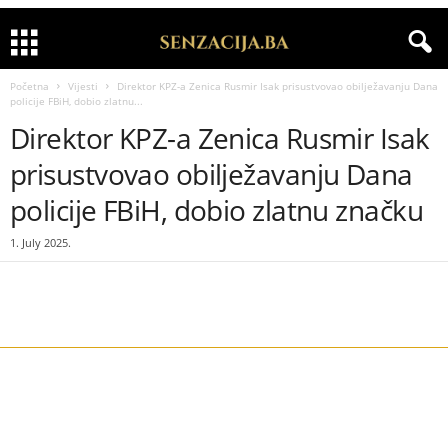
Početna
Vijesti
Direktor KPZ-a Zenica Rusmir Isak prisustvovao obilježavanju Dana
policije FBiH, dobio zlatnu...
Direktor KPZ-a Zenica Rusmir Isak
prisustvovao obilježavanju Dana
policije FBiH, dobio zlatnu značku
1. July 2025.