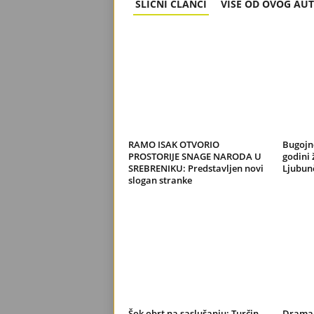
SLIČNI ČLANCI
VIŠE OD OVOG AU
RAMO ISAK OTVORIO
Bugojno
PROSTORIJE SNAGE NARODA U
godini 
SREBRENIKU: Predstavljen novi
Ljubun
slogan stranke
Šok obrt na saslušanju: Turčin
Drama 