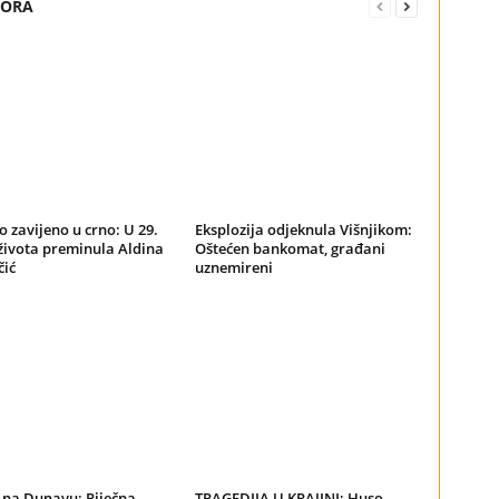
TORA
 zavijeno u crno: U 29.
Eksplozija odjeknula Višnjikom:
života preminula Aldina
Oštećen bankomat, građani
čić
uznemireni
na Dunavu: Riječna
TRAGEDIJA U KRAJINI: Huso