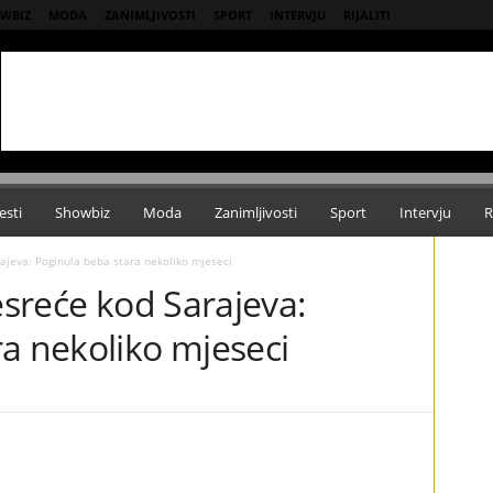
WBIZ
MODA
ZANIMLJIVOSTI
SPORT
INTERVJU
RIJALITI
esti
Showbiz
Moda
Zanimljivosti
Sport
Intervju
R
rajeva: Poginula beba stara nekoliko mjeseci
esreće kod Sarajeva:
a nekoliko mjeseci