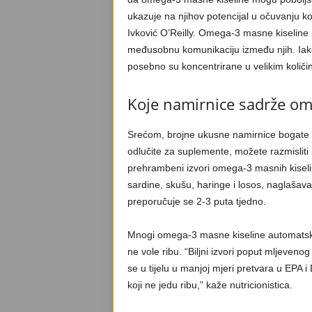
ukazuje na njihov potencijal u očuvanju kog
Ivković O’Reilly. Omega-3 masne kiseline
međusobnu komunikaciju između njih. Iako
posebno su koncentrirane u velikim količ
Koje namirnice sadrže om
Srećom, brojne ukusne namirnice bogate 
odlučite za suplemente, možete razmisliti k
prehrambeni izvori omega-3 masnih kiseli
sardine, skušu, haringe i losos, naglašavaj
preporučuje se 2-3 puta tjedno.
Mnogi omega-3 masne kiseline automatski 
ne vole ribu. “Biljni izvori poput mljeveno
se u tijelu u manjoj mjeri pretvara u EPA i
koji ne jedu ribu,” kaže nutricionistica.