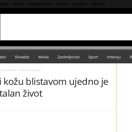
WBIZ
MODA
ZANIMLJIVOSTI
SPORT
INTERVJU
RIJALITI
esti
Showbiz
Moda
Zanimljivosti
Sport
Intervju
R
 ujedno je i ključan za dug i...
i kožu blistavom ujedno je
italan život