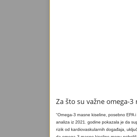
Za što su važne omega-3 
“Omega-3 masne kiseline, posebno EPA i D
analiza iz 2021. godine pokazala je da 
rizik od kardiovaskularnih događaja, uključ
da omega-3 masne kiseline mogu poboljšat