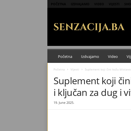
POČETNA
IZDVAJAMO
VIDEO
VIJESTI
SHO
S
e
n
z
a
c
i
j
Početna
Izdvajamo
Video
Vij
a
Početna
Vijesti
Suplement koji čini kožu blistavom
Suplement koji čin
i ključan za dug i v
19. June 2025.