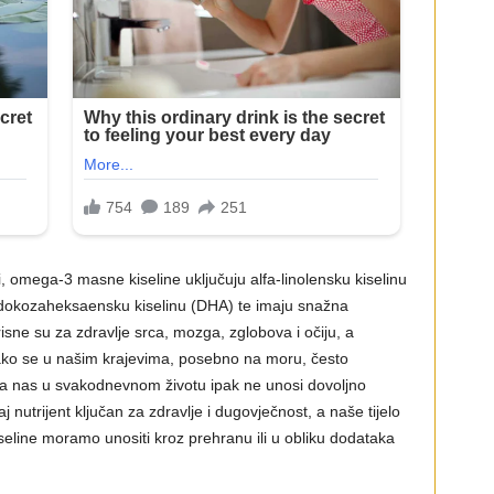
 omega-3 masne kiseline uključuju alfa-linolensku kiselinu
 dokozaheksaensku kiselinu (DHA) te imaju snažna
isne su za zdravlje srca, mozga, zglobova i očiju, a
ako se u našim krajevima, posebno na moru, često
ina nas u svakodnevnom životu ipak ne unosi dovoljno
nutrijent ključan za zdravlje i dugovječnost, a naše tijelo
line moramo unositi kroz prehranu ili u obliku dodataka