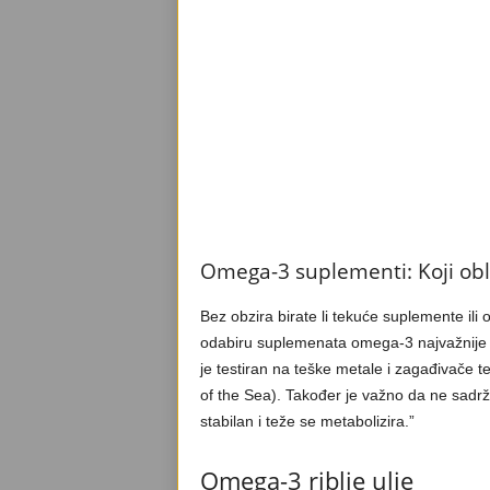
Omega-3 suplementi: Koji obli
Bez obzira birate li tekuće suplemente ili
odabiru suplemenata omega-3 najvažnije 
je testiran na teške metale i zagađivače te
of the Sea). Također je važno da ne sadrži s
stabilan i teže se metabolizira.”
Omega-3 riblje ulje