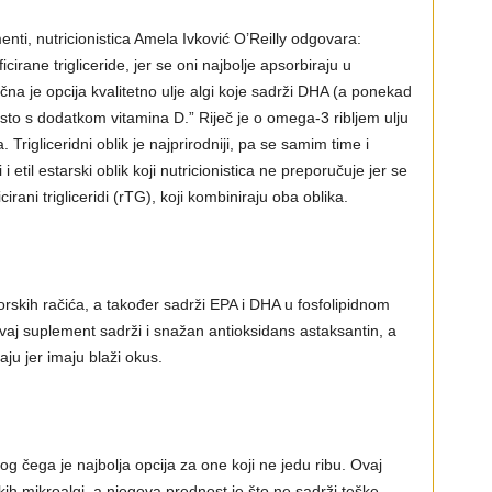
enti, nutricionistica Amela Ivković O’Reilly odgovara:
ficirane trigliceride, jer se oni najbolje apsorbiraju u
na je opcija kvalitetno ulje algi koje sadrži DHA (a ponekad
esto s dodatkom vitamina D.” Riječ je o omega-3 ribljem ulju
 Trigliceridni oblik je najprirodniji, pa se samim time i
 etil estarski oblik koji nutricionistica ne preporučuje jer se
irani trigliceridi (rTG), koji kombiniraju oba oblika.
morskih račića, a također sadrži EPA i DHA u fosfolipidnom
vaj suplement sadrži i snažan antioksidans astaksantin, a
ju jer imaju blaži okus.
zbog čega je najbolja opcija za one koji ne jedu ribu. Ovaj
h mikroalgi, a njegova prednost je što ne sadrži teške