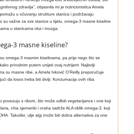
nitivnog zdravlja”, objasnila mi je nutricionistica Amela
 pomažu u očuvanju strukture stanica i podržavaju
 su važne za sve stanice u tijelu, omega-3 masne kiseline
inama u stanicama oka i mozga.
ega-3 masne kiseline?
su omega-3 masnim kiselinama, pa prije nego što se
ako prirodnim putem unijeti ovaj nutrijent. Najbolji
na su masne ribe, a Amela Ivković O’Reilly preporučuje
ući da losos treba biti divlji. Konzumacija ovih riba
povezuju s ribom, što može odbiti vegetarijance i one koji
g lana, chia sjemenki i oraha sadrže ALA oblik omega-3, koji
 DHA. Također, ulje algi može biti dobra alternativa za one