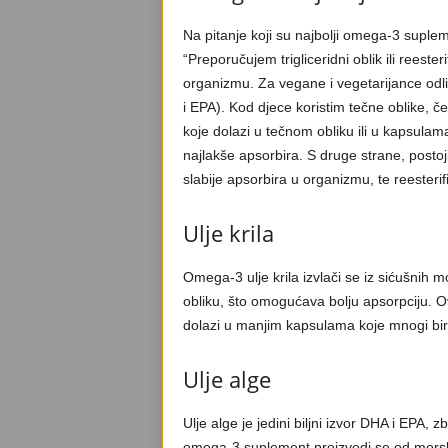
Na pitanje koji su najbolji omega-3 suplem
“Preporučujem trigliceridni oblik ili reesteri
organizmu. Za vegane i vegetarijance odlič
i EPA). Kod djece koristim tečne oblike, č
koje dolazi u tečnom obliku ili u kapsulama.
najlakše apsorbira. S druge strane, postoji i
slabije apsorbira u organizmu, te reesterific
Ulje krila
Omega-3 ulje krila izvlači se iz sićušnih 
obliku, što omogućava bolju apsorpciju. O
dolazi u manjim kapsulama koje mnogi bira
Ulje alge
Ulje alge je jedini biljni izvor DHA i EPA, 
omega-3 suplement proizvodi se od morski