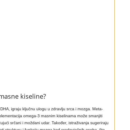
masne kiseline?
HA, igraju ključnu ulogu u zdravlju srca i mozga. Meta-
suplementacija omega-3 masnim kiselinama može smanjiti
ujući srčani i moždani udar. Također, istraživanja sugeriraju
i strukturu i funkciju mozga kod sredovječnih osoba, što