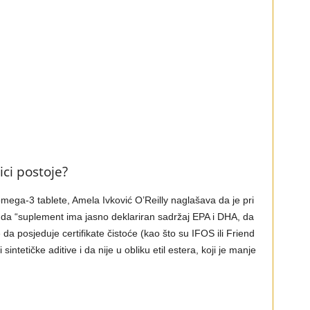
ci postoje?
 omega-3 tablete, Amela Ivković O’Reilly naglašava da je pri
da “suplement ima jasno deklariran sadržaj EPA i DHA, da
 da posjeduje certifikate čistoće (kao što su IFOS ili Friend
intetičke aditive i da nije u obliku etil estera, koji je manje