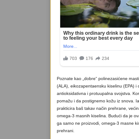
Poznate kao „dobre“ polinezasićene masti,
(ALA), eikozapentaensku kiselinu (EPA) i
antioksidativna i protuupalna svojstva. Kor
pomažu i da postignemo kožu iz snova. I
prakticira baš takav način prehrane, već
omega-3 masnih kiselina. Budući da je ovaj 
ga samo ne proizvodi, omega-3 masne kise
prehrani.