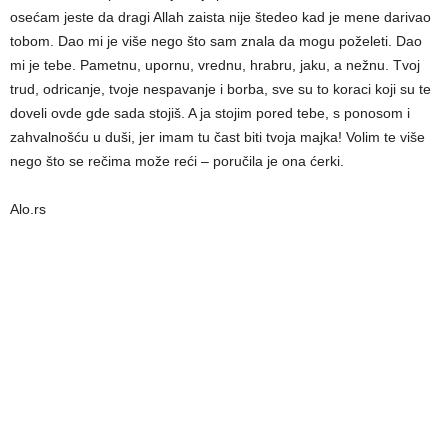
osećam jeste da dragi Allah zaista nije štedeo kad je mene darivao
tobom. Dao mi je više nego što sam znala da mogu poželeti. Dao
mi je tebe. Pametnu, upornu, vrednu, hrabru, jaku, a nežnu. Tvoj
trud, odricanje, tvoje nespavanje i borba, sve su to koraci koji su te
doveli ovde gde sada stojiš. A ja stojim pored tebe, s ponosom i
zahvalnošću u duši, jer imam tu čast biti tvoja majka! Volim te više
nego što se rečima može reći – poručila je ona ćerki.
Alo.rs