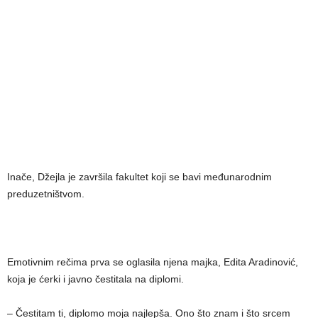
Inače, Džejla je završila fakultet koji se bavi međunarodnim
preduzetništvom.
Emotivnim rečima prva se oglasila njena majka, Edita Aradinović,
koja je ćerki i javno čestitala na diplomi.
– Čestitam ti, diplomo moja najlepša. Ono što znam i što srcem