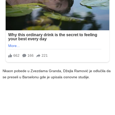
Nkaon pobede u Zvezdama Granda, Džejla Ramović je odlučila da
se preseli u Barselonu gde je upisala osnovne studije.