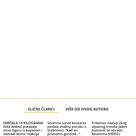
SLIČNI ČLANCI
VIŠE OD OVOG AUTORA
SMRŠALA 14 KILOGRAMA:
Severina usred koncerta
Prekinuo nastup zbog
Seka Aleksić pokazala
poslala snažnu poruku o
opasnog trenda: Jakov
novu figuru u kupaćem i
Srebrenici: “Kad svi
Jozinović se obratio
izazvala lavinu reakcija
priznamo genocid…”
fanovima (VIDEO)