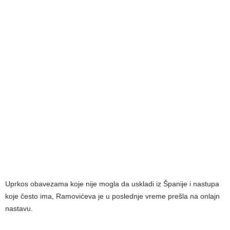
Uprkos obavezama koje nije mogla da uskladi iz Španije i nastupa
koje često ima, Ramovićeva je u poslednje vreme prešla na onlajn
nastavu.