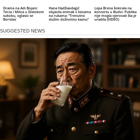
Drama na Adi Bojani:
Hana Hadžiavdagić
Lepa Brena šokirala na
Terza i Milica u žestokom
objavila snimak s lisicama
koncertu u Budvi: Publika
sukobu, oglasio se
na rukama: “Trenutno
nije mogla vjerovati šta je
Borislav
služim doživotnu kaznu”
uradila (VIDEO)