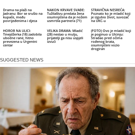
Drama na plaži na
NAKON KRVAVE SVAĐE:
STRAVIČNA NESREĆA:
Jadranu: Bor se srušio na
Tužilaštvu predata žena
Poznato ko je mladić koji
kupače, među
osumnjičena da je nožem
je izgubio život, suvozač
povrijeđenima i djeca
usmrtila partnera (71)
na UKC-u
HOROR NA ULICI:
VELIKA DRAMA: Mladić
(FOTO) Ovo je mladić koji
Tinejdžerka (18) zadobila
(28) nestao u mulju,
je poginuo u Ulcinju:
ubodne rane, hitno
prijatelji ga nisu uspjeli
Stradao pred očima
prevezena u Urgentni
izvući
rođenog brata,
centar
osumnjičeni vozio
drogiran