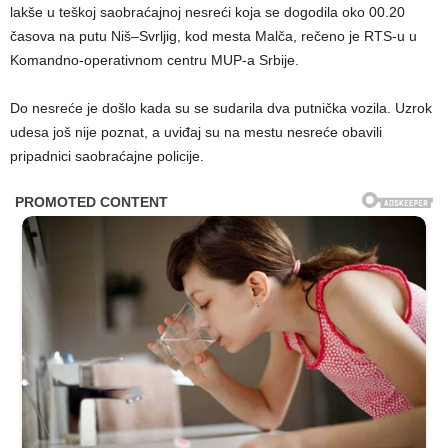
lakše u teškoj saobraćajnoj nesreći koja se dogodila oko 00.20
časova na putu Niš–Svrljig, kod mesta Malča, rečeno je RTS-u u
Komandno-operativnom centru MUP-a Srbije.
Do nesreće je došlo kada su se sudarila dva putnička vozila. Uzrok
udesa još nije poznat, a uviđaj su na mestu nesreće obavili
pripadnici saobraćajne policije.