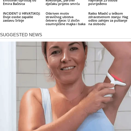
Emotivan oproštaj od
kokošinjac, partner
najmanje 25 osoba
Emira Bačevca
dječaku prijetio smrću
povrijeđeno
INCIDENT U HRVATSKOJ:
Otkriven motiv
Ratko Mladić u teškom
Dvije osobe zapalile
stravičnog ubistva
zdravstvenom stanju: Hag
zastavu Srbije
četvero djece: U zločin
odbio zahtjev za puštanje
osumnjičene majka i baka
na slobodu