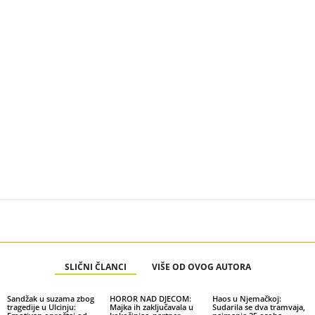
SLIČNI ČLANCI
VIŠE OD OVOG AUTORA
Sandžak u suzama zbog
HOROR NAD DJECOM:
Haos u Njemačkoj:
tragedije u Ulcinju:
Majka ih zaključavala u
Sudarila se dva tramvaja,