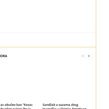
TORA
ac obučen kao “Kosac
Sandžak u suzama zbog
uhapšen nakon što je
tragedije u Ulcinju: Emotivan