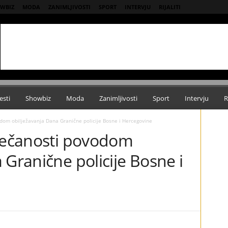
WBIZ
MODA
ZANIMLJIVOSTI
SPORT
INTERVJU
RIJALITI
esti
Showbiz
Moda
Zanimljivosti
Sport
Intervju
R
odom obilježavanja Dana Granične policije Bosne i Hercegovine
svečanosti povodom
 Granične policije Bosne i