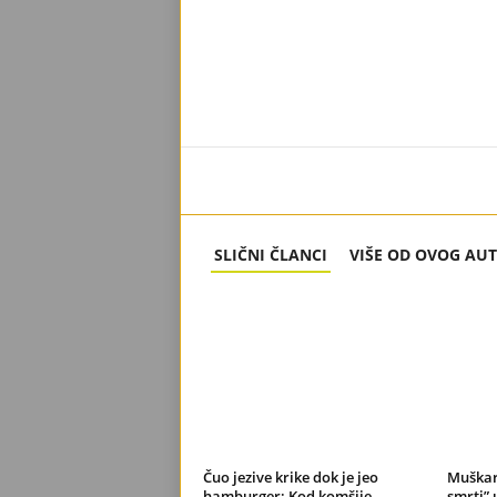
SLIČNI ČLANCI
VIŠE OD OVOG AU
Čuo jezive krike dok je jeo
Muškar
hamburger: Kod komšije
smrti” 