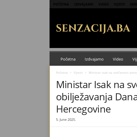
POČETNA
IZDVAJAMO
VIDEO
VIJESTI
SHO
S
e
n
z
a
c
i
j
Početna
Izdvajamo
Video
Vij
a
Početna
Vijesti
Ministar Isak na svečanosti pov
Ministar Isak na 
obilježavanja Dana
Hercegovine
5. June 2025.