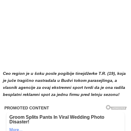
Ceo region je u šoku posle pogibije tinejdžerke T.R. (19), koja
je juče tragično nastradala u Budvi tokom parasejlinga, a
vlasnik agencije za ovaj ekstremni sport tvrdi da je ona radila
besplatni reklamni spot za jednu firmu pred letnju sezonu!