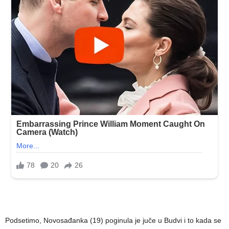
Podsetimo, Novosađanka (19) poginula je juče u Budvi i to kada se