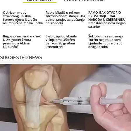
Otkriven motiv
Ratko Mladić u teškom
RAMO ISAK OTVORIO
stravičnog ubistva
zdravstvenom stanju: Hag
PROSTORIJE SNAGE
četvero djece: U zločin
odbio zahtjev za puštanje
NARODA U SREBRENIKU:
osumnjičene majka i baka
na slobodu
Predstavljen novi slogan
stranke
Bugojno zavijeno u crno:
Eksplozija odjeknula
Šok obrt na saslušanju:
U 29. godini života
Višnjikom: Oštećen
Turčin negira ubistvo
preminula Aldina
bankomat, građani
Ljudmile i upire prst u
Ljubunčić
uznemireni
drugu osobu