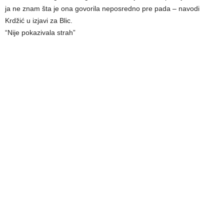
ja ne znam šta je ona govorila neposredno pre pada – navodi
Krdžić u izjavi za Blic.
“Nije pokazivala strah”