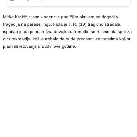
Mirko Krdžić, vlasnik agencije pod čijim okriljem se dogodila
tragedija na parasejlingu, kada je T. R. (19) tragično stradala,
ispričao je da je nesrećna devojka u trenutku smrti snimala spot za
ovu rekreaciju, koji je trebalo da bude predstavljen turistima koji su
planirali letovanje u Budvi ove godine.