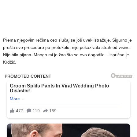
Prema njegovim rečima ceo slučaj se još uvek istražuje. Sigurno je
prošla sve procedure po protokolu, nije pokazivala strah od visine.
Nije bila pijana. Mnogo mi je žao što se ovo dogodilo – ispričao je
Krdžić.