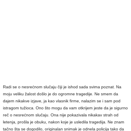
Radi se o nesrećnom slučaju čiji je ishod sada svima poznat. Na
moju veliku žalost došlo je do ogromne tragedije. Ne smem da
dajem nikakve izjave, ja kao vlasnik firme, nalazim se i sam pod
istragom tužioca. Ono što mogu da vam otkrijem jeste da je sigurno
reč o nesrećnom slučaju. Ona nije pokazivala nikakav strah od
letenja, prošla je obuku, nakon koje je usledila tragedija. Ne znam
tačno šta se dogodilo, originalan snimak je odnela policija tako da