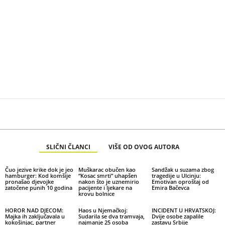
SLIČNI ČLANCI
VIŠE OD OVOG AUTORA
Čuo jezive krike dok je jeo
Muškarac obučen kao
Sandžak u suzama zbog
hamburger: Kod komšije
“Kosac smrti” uhapšen
tragedije u Ulcinju:
pronašao djevojke
nakon što je uznemirio
Emotivan oproštaj od
zatočene punih 10 godina
pacijente i ljekare na
Emira Bačevca
krovu bolnice
HOROR NAD DJECOM:
Haos u Njemačkoj:
INCIDENT U HRVATSKOJ:
Majka ih zaključavala u
Sudarila se dva tramvaja,
Dvije osobe zapalile
kokošinjac, partner
najmanje 25 osoba
zastavu Srbije