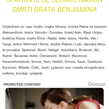
SMRTI BRATA BENJAMINA
Ožalošćeni su: otac Izedin, majka Silvana, kćerka Reina sa mamom
Aleksandrom, braća Yahudin i Tomislav, bratići Adin, Rijad i Arijan,
bratična Riana, snahe Elma i Naida, tetke Jasna, Hanifa, Vila i
Sanja, tetkov Mehmed i Denis, daidže Rejhan i Lalo, djevojka Adna,
te porodice: Spahović, Bonić, Velagić, Koluhbara, Brodović, Alić,
Ramić, Bevanda, Avdić, Osmanović, Brdarić, Mućinović,
Karamehmedović, Ibrović, Nući, Hodžić, Korora, Sasić, Garibović,
Karaman, Miladin, Ćatić, Jusić, Ljubović, kao i ostala mnogobrojna
rodbina, komšije i prijatelji.