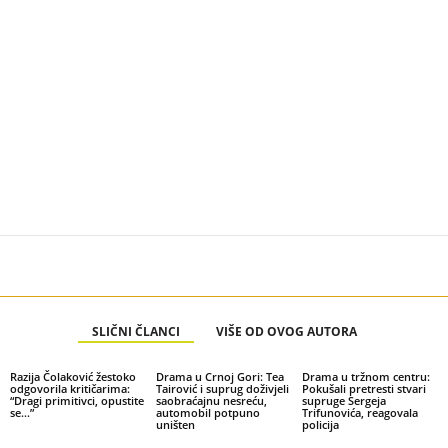
SLIČNI ČLANCI
VIŠE OD OVOG AUTORA
Razija Čolaković žestoko
Drama u Crnoj Gori: Tea
Drama u tržnom centru:
odgovorila kritičarima:
Tairović i suprug doživjeli
Pokušali pretresti stvari
“Dragi primitivci, opustite
saobraćajnu nesreću,
supruge Sergeja
se…”
automobil potpuno
Trifunovića, reagovala
uništen
policija