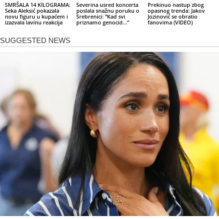
SMRŠALA 14 KILOGRAMA:
Severina usred koncerta
Prekinuo nastup zbog
Seka Aleksić pokazala
poslala snažnu poruku o
opasnog trenda: Jakov
novu figuru u kupaćem i
Srebrenici: “Kad svi
Jozinović se obratio
izazvala lavinu reakcija
priznamo genocid…”
fanovima (VIDEO)